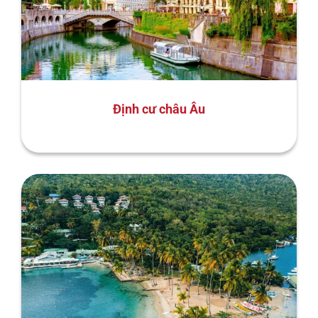
Định cư châu Âu