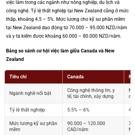
việc làm trong các ngành như nông nghiệp, du lịch và
công nghệ. Tỷ lệ thất nghiệp tại New Zealand cũng ở mức
thấp, khoảng 4.5 – 5%. Mức lương cho kỹ sư phần mềm
tại New Zealand dao động từ 70.000 – 95.000 NZD/năm
và y tá kiếm được khoảng 60.000 – 80.000 NZD/năm.
Bảng so sánh cơ hội việc làm giữa Canada và New
Zealand
Tiêu chí
Canada
Ne
Công nghệ thông tin, y
Nôn
Ngành nghề nổi bật
tế, tài chính, xây dựng
cô
Tỷ lệ thất nghiệp
5.5% – 6%
4.
Mức lương kỹ sư phần
90.000 – 120.000
70
mềm
CAD/năm
NZ