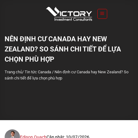
S
k
i
p
t
NÊN ĐỊNH CƯ CANADA HAY NEW
o
ZEALAND? SO SÁNH CHI TIẾT ĐỂ LỰA
c
o
CHỌN PHÙ HỢP
n
Trang chủ
/
Tin tức Canada
/
Nên định cư Canada hay New Zealand? So
t
sánh chi tiết để lựa chọn phù hợp
e
n
t
Edison Quach
Cập nhật: 10/07/2026