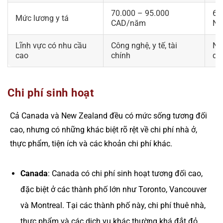
70.000 – 95.000
60
Mức lương y tá
CAD/năm
NZ
Lĩnh vực có nhu cầu
Công nghệ, y tế, tài
Nôn
cao
chính
dị
Chi phí sinh hoạt
Cả Canada và New Zealand đều có mức sống tương đối
cao, nhưng có những khác biệt rõ rệt về chi phí nhà ở,
thực phẩm, tiện ích và các khoản chi phí khác.
Canada
: Canada có chi phí sinh hoạt tương đối cao,
đặc biệt ở các thành phố lớn như Toronto, Vancouver
và Montreal. Tại các thành phố này, chi phí thuê nhà,
thực phẩm và các dịch vụ khác thường khá đắt đỏ.