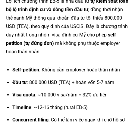
Lợi ích chương trình EB-5 là nhà đầu tư
tự kiểm soát toàn
bộ lộ trình định cư và dòng tiền đầu tư
, đồng thời nhận
thẻ xanh Mỹ thông qua khoản đầu tư tối thiểu 800.000
USD (TEA), theo quy định của USCIS. Đây là chương trình
duy nhất trong nhóm visa định cư Mỹ cho phép
self-
petition (tự đứng đơn)
mà không phụ thuộc employer
hoặc thân nhân.
Self-petition
: Không cần employer hoặc thân nhân
Đầu tư
: 800.000 USD (TEA) + hoàn vốn 5-7 năm
Visa quota
: ~10.000 visa/năm + 32% ưu tiên
Timeline
: ~12-16 tháng (rural EB-5)
Concurrent filing
: Có thể làm việc ngay khi chờ hồ sơ