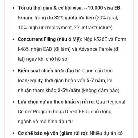
Tối ưu thời gian & cơ hội visa
: ~
10.000 visa EB-
5/năm
, trong đó
32% quota ưu tiên
(20% rural,
10% high unemployment, 2% infrastructure)
Concurrent Filing (nếu ở Mỹ)
: Nộp I-526E và Form
I-485, nhận EAD (đi làm) và Advance Parole (đi
lại) ngay khi chờ hồ sơ
Kiểm soát chiến lược đầu tư
: Chọn cấu trúc
loan/equity, thời gian hoàn vốn
5-7 năm
, lợi
nhuận tham khảo
2-5%/năm
(không đảm bảo)
Lựa chọn dự án theo khẩu vị rủi ro
: Qua Regional
Center Program hoặc Direct EB-5, chủ động
ngành và mô hình đầu tư
Cơ chế bảo vệ vốn (giảm rủi ro)
: Nhiều dự án có