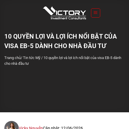
S
k
i
p
t
10 QUYỀN LỢI VÀ LỢI ÍCH NỔI BẬT CỦA
o
VISA EB-5 DÀNH CHO NHÀ ĐẦU TƯ
c
o
Trang chủ
/
Tin tức Mỹ
/
10 quyền lợi và lợi ích nổi bật của visa EB-5 dành
n
cho nhà đầu tư
t
e
n
t
Vicky Nguyễn
Cập nhật: 12/06/2026