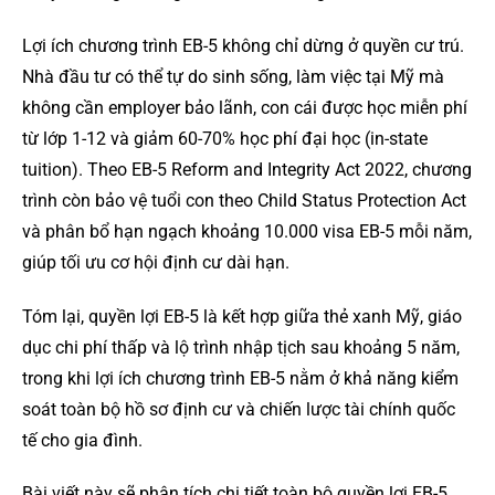
Lợi ích chương trình EB-5 không chỉ dừng ở quyền cư trú.
Nhà đầu tư có thể tự do sinh sống, làm việc tại Mỹ mà
không cần employer bảo lãnh, con cái được học miễn phí
từ lớp 1-12 và giảm 60-70% học phí đại học (in-state
tuition). Theo EB-5 Reform and Integrity Act 2022, chương
trình còn bảo vệ tuổi con theo Child Status Protection Act
và phân bổ hạn ngạch khoảng 10.000 visa EB-5 mỗi năm,
giúp tối ưu cơ hội định cư dài hạn.
Tóm lại, quyền lợi EB-5 là kết hợp giữa thẻ xanh Mỹ, giáo
dục chi phí thấp và lộ trình nhập tịch sau khoảng 5 năm,
trong khi lợi ích chương trình EB-5 nằm ở khả năng kiểm
soát toàn bộ hồ sơ định cư và chiến lược tài chính quốc
tế cho gia đình.
Bài viết này sẽ phân tích chi tiết toàn bộ quyền lợi EB-5,