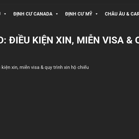
U
ĐỊNH CƯ CANADA
ĐỊNH CƯ MỸ
CHÂU ÂU & CA
 ĐIỀU KIỆN XIN, MIỄN VISA & 
iện xin, miễn visa & quy trình xin hộ chiếu