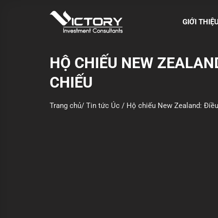
S
k
GIỚI THIỆ
i
p
t
HỘ CHIẾU NEW ZEALAND:
o
CHIẾU
c
o
n
Trang chủ
/
Tin tức Úc
/
Hộ chiếu New Zealand: Điều k
t
e
n
t