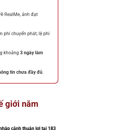
 về RealMe, ảnh đạt
 phí chuyển phát; lệ phí
ong khoảng
3 ngày làm
thông tin chưa đầy đủ
.
ế giới năm
hập cảnh thuận lợi tại 183