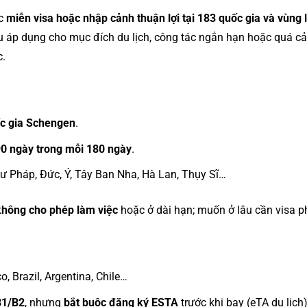
ợc
miễn visa hoặc nhập cảnh thuận lợi tại 183 quốc gia và vùng l
 áp dụng cho mục đích du lịch, công tác ngắn hạn hoặc quá cảnh,
c.
ốc gia Schengen
.
0 ngày trong mỗi 180 ngày
.
 Pháp, Đức, Ý, Tây Ban Nha, Hà Lan, Thụy Sĩ…
không cho phép làm việc
hoặc ở dài hạn; muốn ở lâu cần visa p
, Brazil, Argentina, Chile…
B1/B2
, nhưng
bắt buộc đăng ký ESTA
trước khi bay (eTA du lịch)