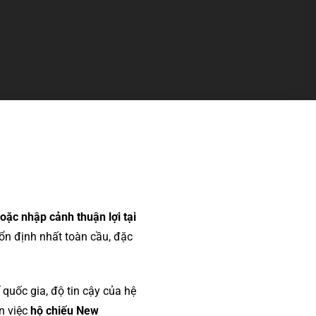
ặc nhập cảnh thuận lợi tại
 ổn định nhất toàn cầu, đặc
quốc gia, độ tin cậy của hệ
n việc
hộ chiếu New