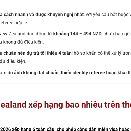
là cách nhanh và được khuyến nghị nhất
, với yêu cầu bắt buộc
referee hợp lệ.
 New Zealand dao động từ
khoảng 144 – 494 NZD
, chưa bao gồm
u không đủ điều kiện.
êu chuẩn nên dự trù tối thiểu 4 tuần
; hồ sơ khẩn có thể xử lý tr
ủ điều kiện.
hậm do
ảnh không đạt chuẩn, thiếu identity referee hoặc khai 
ealand xếp hạng bao nhiêu trên th
026 xếp hạng 6 toàn cầu, cho phép công dân miễn visa hoặc n