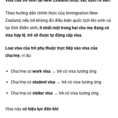
Visa của trẻ sinh tại New Zealand được xác định ra sao?
Theo hướng dẫn chính thức của Immigration New
Zealand, nếu trẻ không đủ điều kiện quốc tịch khi sinh và
tại thời điểm sinh,
ít nhất một trong hai cha mẹ đang có
visa hợp lệ
,
trẻ sẽ được tự động cấp visa
.
Loại visa của trẻ phụ thuộc trực tiếp vào visa của
cha/mẹ
, ví dụ:
Cha/mẹ có
work visa
→ trẻ có visa tương ứng
Cha/mẹ có
student visa
→ trẻ có visa tương ứng
Cha/mẹ có
visitor visa
→ trẻ có visa tương ứng
Visa này
có hiệu lực đến khi
: