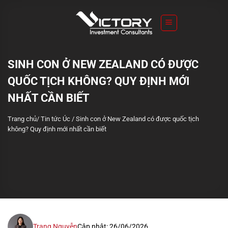
S
k
i
p
t
SINH CON Ở NEW ZEALAND CÓ ĐƯỢC
o
QUỐC TỊCH KHÔNG? QUY ĐỊNH MỚI
c
o
NHẤT CẦN BIẾT
n
Trang chủ
/
Tin tức Úc
/
Sinh con ở New Zealand có được quốc tịch
t
không? Quy định mới nhất cần biết
e
n
t
Trang Nguyễn
Cập nhật: 26/06/2026