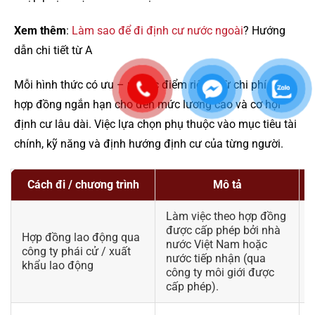
Xem thêm
:
Làm sao để đi định cư nước ngoài
? Hướng
dẫn chi tiết từ A
Mỗi hình thức có ưu – nhược điểm riêng: từ chi phí thấp,
hợp đồng ngắn hạn cho đến mức lương cao và cơ hội
định cư lâu dài. Việc lựa chọn phụ thuộc vào mục tiêu tài
chính, kỹ năng và định hướng định cư của từng người.
Cách đi / chương trình
Mô tả
Làm việc theo hợp đồng
được cấp phép bởi nhà
Hợp đồng lao động qua
nước Việt Nam hoặc
công ty phái cử / xuất
nước tiếp nhận (qua
p
khẩu lao động
công ty môi giới được
cấp phép).