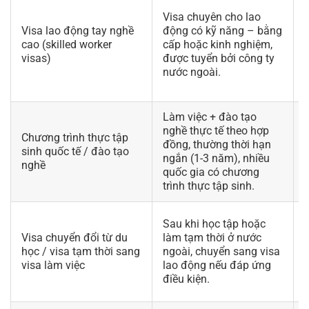
Visa chuyên cho lao
Visa lao động tay nghề
động có kỹ năng – bằng
cao (skilled worker
cấp hoặc kinh nghiệm,
c
visas)
được tuyển bởi công ty
nước ngoài.
Làm việc + đào tạo
nghề thực tế theo hợp
Chương trình thực tập
đồng, thường thời hạn
sinh quốc tế / đào tạo
ngắn (1-3 năm), nhiều
n
nghề
quốc gia có chương
q
trình thực tập sinh.
Sau khi học tập hoặc
C
Visa chuyển đổi từ du
làm tạm thời ở nước
học / visa tạm thời sang
ngoài, chuyển sang visa
t
visa làm việc
lao động nếu đáp ứng
v
điều kiện.