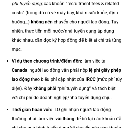
phí tuyển dụng
; các khoản “recruitment fees & related
costs” (trong đó có vé máy bay, khám sức khỏe, định
hướng…)
không nên
chuyển cho người lao động. Tuy
nhiên, thực tiễn mỗi nước/nhà tuyển dụng áp dụng
khác nhau, cần đọc kỹ hợp đồng để biết ai chi trả từng
mục.
Ví dụ theo chương trình/điểm đến:
làm việc tại
Canada
, người lao động vẫn phải nộp
lệ phí giấy phép
lao động
theo biểu phí cập nhật của
IRCC
(mức phí tùy
diện). Đây
không phải
“phí tuyển dụng” và tách biệt
với chi phí do doanh nghiệp/nhà tuyển dụng chịu.
Thời gian hoàn vốn:
ILO ghi nhận người lao động
thường phải làm việc
vài tháng
để bù lại các khoản đã
chi cho quá trình tuyển dụng/di chuyển nếu các khoản