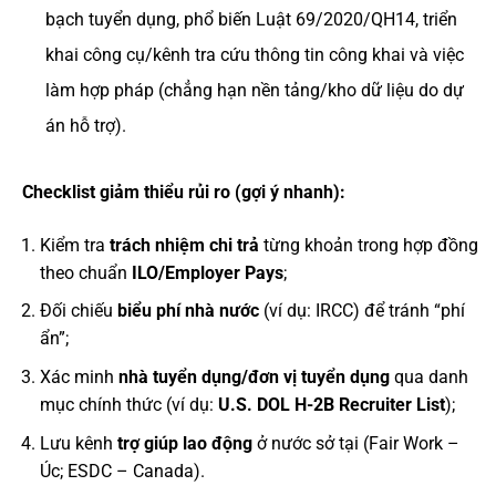
bạch tuyển dụng, phổ biến Luật 69/2020/QH14, triển
khai công cụ/kênh tra cứu thông tin công khai và việc
làm hợp pháp (chẳng hạn nền tảng/kho dữ liệu do dự
án hỗ trợ).
Checklist giảm thiểu rủi ro (gợi ý nhanh):
Kiểm tra
trách nhiệm chi trả
từng khoản trong hợp đồng
theo chuẩn
ILO/Employer Pays
;
Đối chiếu
biểu phí nhà nước
(ví dụ: IRCC) để tránh “phí
ẩn”;
Xác minh
nhà tuyển dụng/đơn vị tuyển dụng
qua danh
mục chính thức (ví dụ:
U.S. DOL H-2B Recruiter List
);
Lưu kênh
trợ giúp lao động
ở nước sở tại (Fair Work –
Úc; ESDC – Canada).