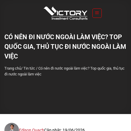
S
k
i
p
t
CÓ NÊN ĐI NƯỚC NGOÀI LÀM VIỆC? TOP
o
QUỐC GIA, THỦ TỤC ĐI NƯỚC NGOÀI LÀM
c
o
VIỆC
n
Trang chủ
/
Tin tức
/
Có nên đi nước ngoài làm việc? Top quốc gia, thủ tục
t
đi nước ngoài làm việc
e
n
t
Edison Quach
Cập nhật: 19/06/2026