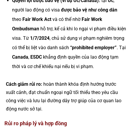
Quyền lợi được bảo vệ (ví dụ Úc/Canada):
tại
Úc
,
người lao động có visa
được bảo vệ như công dân
theo
Fair Work Act
và có thể nhờ
Fair Work
Ombudsman
hỗ trợ, kể cả khi lo ngại vi phạm điều kiện
visa. Từ
1/7/2024
, chủ sử dụng vi phạm nghiêm trọng
có thể bị liệt vào danh sách
“prohibited employer”
. Tại
Canada
,
ESDC
khẳng định quyền của lao động tạm
thời và cơ chế khiếu nại nếu bị vi phạm.
Cách giảm rủi ro:
hoàn thành khóa định hướng trước
xuất cảnh, đạt chuẩn ngoại ngữ tối thiểu theo yêu cầu
công việc và lưu lại đường dây trợ giúp của cơ quan lao
động nước sở tại.
Rủi ro pháp lý và hợp đồng