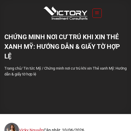
S
k
i
p
t
CHỨNG MINH NƠI CƯ TRÚ KHI XIN THẺ
o
XANH MỸ: HƯỚNG DẪN & GIẤY TỜ HỢP
c
o
LỆ
n
Trang chủ
/
Tin tức Mỹ
/
Chứng minh nơi cư trú khi xin Thẻ xanh Mỹ: Hướng
t
dẫn & giấy tờ hợp lệ
e
n
t
Vicky Nguyễn
Cập nhật: 10/06/2026