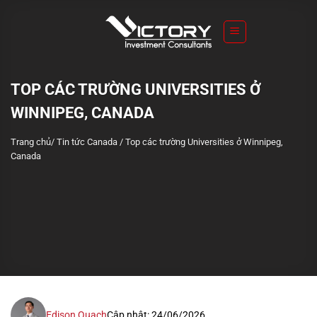
S
k
i
p
t
TOP CÁC TRƯỜNG UNIVERSITIES Ở
o
WINNIPEG, CANADA
c
o
Trang chủ
/
Tin tức Canada
/
Top các trường Universities ở Winnipeg,
n
Canada
t
e
n
t
Edison Quach
Cập nhật: 24/06/2026