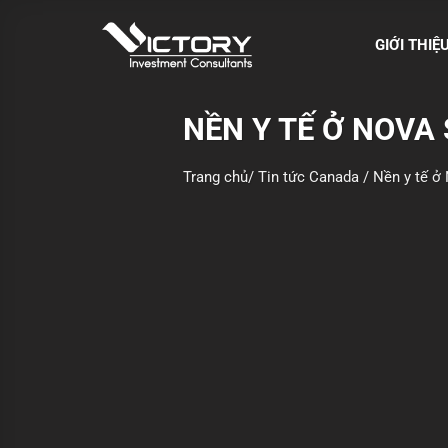
S
k
GIỚI THIỆ
i
p
t
NỀN Y TẾ Ở NOVA
o
c
Trang chủ
/
Tin tức Canada
/
Nền y tế ở
o
n
t
e
n
t