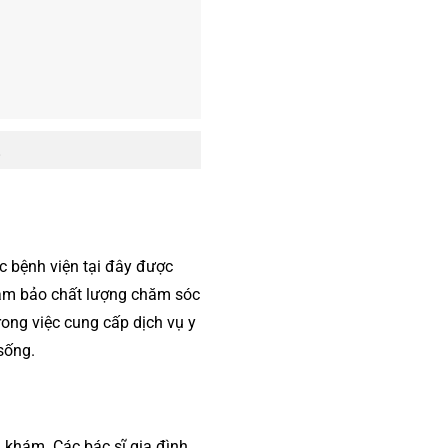
.
c bệnh viện tại đây được
, đảm bảo chất lượng chăm sóc
rong việc cung cấp dịch vụ y
sống.
g khám. Các bác sĩ gia đình