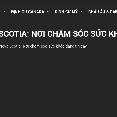
U
ĐỊNH CƯ CANADA
ĐỊNH CƯ MỸ
CHÂU ÂU & CA
 SCOTIA: NƠI CHĂM SÓC SỨC K
 Nova Scotia: Nơi chăm sóc sức khỏe đáng tin cậy