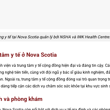
g y tế tại Nova Scotia quản lý bởi NSHA và IWK Health Centre
tâm y tế ở Nova Scotia
h viện và trung tâm y tế cộng đồng hiện đại và đáng tin cậy. Cá
ông nghệ tiên tiến, cùng với đội ngũ y bác sĩ giàu kinh nghiệm
. Ngoài ra, trung tâm y tế cộng đồng đóng vai trò quan trọng t
ễ dàng tiếp cận các dịch vụ chăm sóc sức khỏe tại khu vực sinh 
ình và phòng khám
 Nova Scotia còn nổi bật với dịch vụ y tế gia đình và các phòn