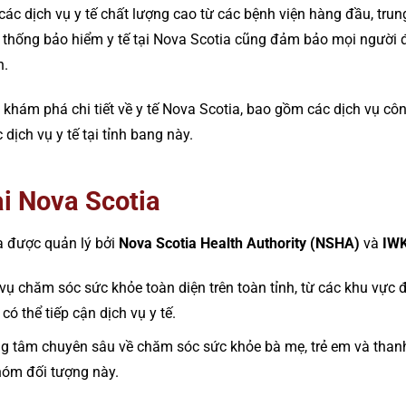
các dịch vụ y tế chất lượng cao từ các bệnh viện hàng đầu, tru
Hệ thống bảo hiểm y tế tại Nova Scotia cũng đảm bảo mọi ngườ
h.
sẽ khám phá chi tiết về y tế Nova Scotia, bao gồm các dịch vụ cô
dịch vụ y tế tại tỉnh bang này.
ại Nova Scotia
ia được quản lý bởi
Nova Scotia Health Authority (NSHA)
và
IWK
vụ chăm sóc sức khỏe toàn diện trên toàn tỉnh, từ các khu vực 
 thể tiếp cận dịch vụ y tế.
ng tâm chuyên sâu về chăm sóc sức khỏe bà mẹ, trẻ em và thanh
hóm đối tượng này.