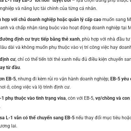
a L-1 hay EB-5 “tốt hơn” tuyệt đối
– lựa chọn đúng phụ thuộc v
 nghiệp và năng lực tài chính của từng cá nhân.
ù hợp với chủ doanh nghiệp hoặc quản lý cấp cao
muốn sang Mỹ
oanh và chấp nhận ràng buộc vào hoạt động doanh nghiệp tại M
 đường định cư trực tiếp bằng thẻ xanh
, phù hợp với nhà đầu tư
 lâu dài và không muốn phụ thuộc vào vị trí công việc hay doan
 định cư
, chỉ có thể tiến tới thẻ xanh nếu đủ điều kiện chuyển sa
gay từ đầu
.
hơn EB-5
, nhưng đi kèm rủi ro vận hành doanh nghiệp;
EB-5 yêu 
nơi ở, công việc và lộ trình định cư.
-1 phụ thuộc vào tình trạng visa
, còn với EB-5,
vợ/chồng và con 
.
sa L-1 vẫn có thể chuyển sang EB-5
nếu thay đổi mục tiêu hoặ
ương lai.