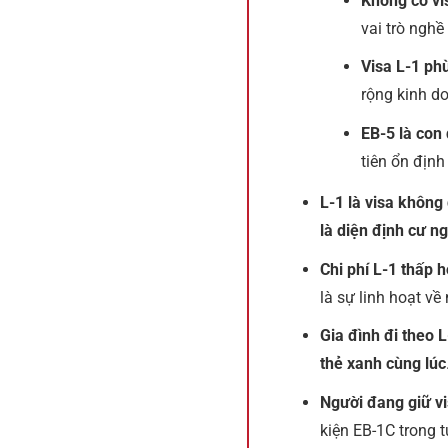
Không có vis
vai trò nghề
Visa L-1 ph
rộng kinh d
EB-5 là con
tiên ổn định
L-1 là visa không
là diện định cư n
Chi phí L-1 thấp 
là sự linh hoạt về 
Gia đình đi theo L
thẻ xanh cùng lúc
Người đang giữ vi
kiện EB-1C trong t