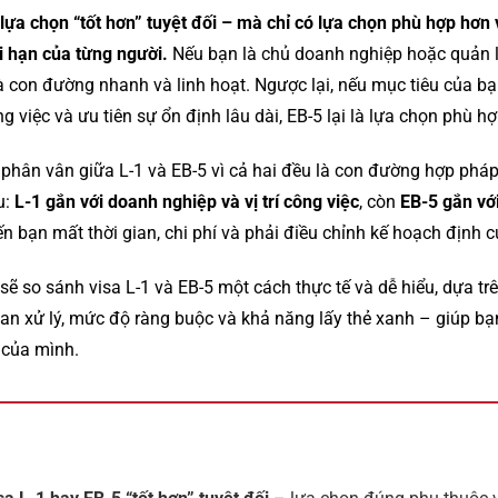
lựa chọn “tốt hơn” tuyệt đối – mà chỉ có lựa chọn phù hợp hơn 
ài hạn của từng người.
Nếu bạn là chủ doanh nghiệp hoặc quản 
là con đường nhanh và linh hoạt. Ngược lại, nếu mục tiêu của bạ
g việc và ưu tiên sự ổn định lâu dài, EB-5 lại là lựa chọn phù h
ời phân vân giữa L-1 và EB-5 vì cả hai đều là con đường hợp ph
u:
L-1 gắn với doanh nghiệp và vị trí công việc
, còn
EB-5 gắn với
iến bạn mất thời gian, chi phí và phải điều chỉnh kế hoạch định c
sẽ so sánh visa L-1 và EB-5 một cách thực tế và dễ hiểu, dựa trê
 gian xử lý, mức độ ràng buộc và khả năng lấy thẻ xanh – giúp bạn
 của mình.