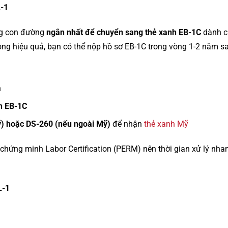
L-1
ng con đường
ngắn nhất để chuyển sang thẻ xanh EB-1C
dành ch
ng hiệu quả, bạn có thể nộp hồ sơ EB-1C trong vòng 1-2 năm sa
h
ện EB-1C
ỹ) hoặc DS-260 (nếu ngoài Mỹ)
để nhận
thẻ xanh Mỹ
chứng minh Labor Certification (PERM) nên thời gian xử lý nh
L-1