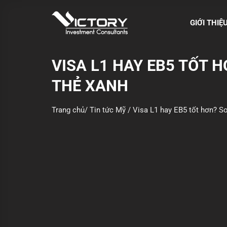
S
k
GIỚI THIỆ
i
p
t
VISA L1 HAY EB5 TỐT H
o
THẺ XANH
c
o
n
Trang chủ
/
Tin tức Mỹ
/
Visa L1 hay EB5 tốt hơn? So s
t
e
n
t