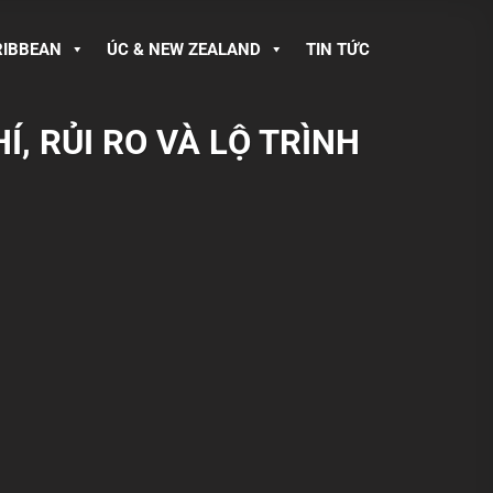
RIBBEAN
ÚC & NEW ZEALAND
TIN TỨC
Í, RỦI RO VÀ LỘ TRÌNH