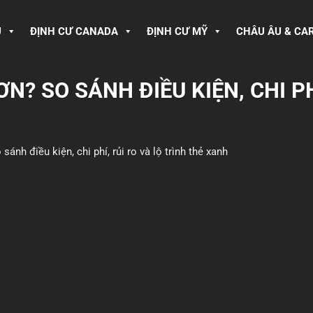
U
ĐỊNH CƯ CANADA
ĐỊNH CƯ MỸ
CHÂU ÂU & CA
ƠN? SO SÁNH ĐIỀU KIỆN, CHI PH
ánh điều kiện, chi phí, rủi ro và lộ trình thẻ xanh