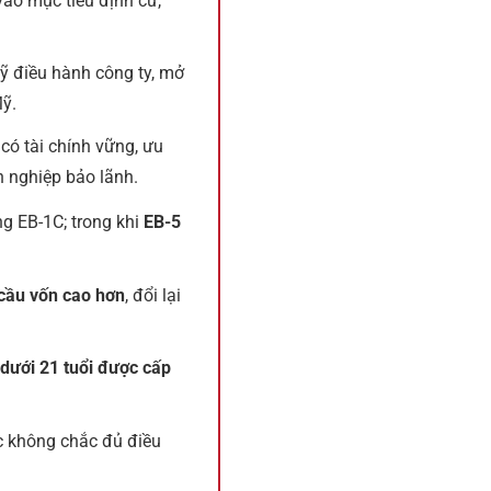
ào mục tiêu định cư,
 điều hành công ty, mở
ỹ.
 có tài chính vững, ưu
h nghiệp bảo lãnh.
ng EB-1C; trong khi
EB-5
cầu vốn cao hơn
, đổi lại
dưới 21 tuổi được cấp
c không chắc đủ điều