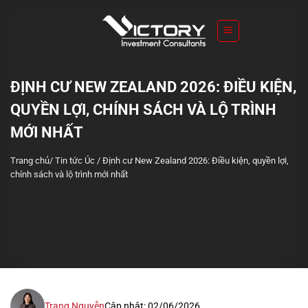
S
k
i
p
t
ĐỊNH CƯ NEW ZEALAND 2026: ĐIỀU KIỆN,
o
QUYỀN LỢI, CHÍNH SÁCH VÀ LỘ TRÌNH
c
o
MỚI NHẤT
n
Trang chủ
/
Tin tức Úc
/
Định cư New Zealand 2026: Điều kiện, quyền lợi,
t
chính sách và lộ trình mới nhất
e
n
t
Trang Nguyễn
Cập nhật: 02/06/2026