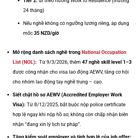
Tier 2:
đi theo hướng Work to Residence (thường
24 tháng)
Nếu nghề không có ngưỡng lương riêng, áp dụng
mốc
35 NZD/giờ
Mở rộng danh sách nghề trong
National Occupation
List (NOL)
:
Từ 9/3/2026, thêm
47 nghề skill level 1–3
được công nhận cho visa lao động AEWV, tăng cơ hội
cho nhóm lao động tay nghề trung – cao.
Siết chặt hồ sơ AEWV (Accredited Employer Work
Visa):
Từ 8/12/2025, bắt buộc nộp police certificate
hợp lệ ngay khi nộp hồ sơ, không còn chấp nhận biên
nhận “đang xin lý lịch tư pháp”.
Tăng kiểm soát employer và tính hợp lệ của job offer: