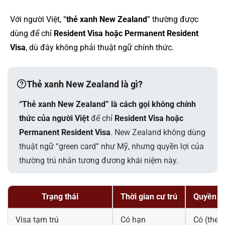
Với người Việt, “
thẻ xanh New Zealand
” thường được
dùng để chỉ
Resident Visa hoặc Permanent Resident
Visa
, dù đây không phải thuật ngữ chính thức.
Thẻ xanh New Zealand là gì?
“Thẻ xanh New Zealand” là cách gọi không chính
thức của người Việt
để chỉ
Resident Visa hoặc
Permanent Resident Visa
. New Zealand không dùng
thuật ngữ “green card” như Mỹ, nhưng quyền lợi của
thường trú nhân tương đương khái niệm này.
Trạng thái
Thời gian cư trú
Quyền là
Visa tạm trú
Có hạn
Có (theo 