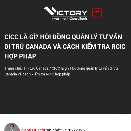
S
k
i
p
t
CICC LÀ GÌ? HỘI ĐỒNG QUẢN LÝ TƯ VẤN
o
DI TRÚ CANADA VÀ CÁCH KIỂM TRA RCIC
c
o
HỢP PHÁP
n
Trang chủ
/
Tin tức Canada
/
CICC là gì? Hội đồng quản lý tư vấn di trú
t
Canada và cách kiểm tra RCIC hợp pháp
e
n
t
Edison Quach
Cập nhật: 15/07/2026