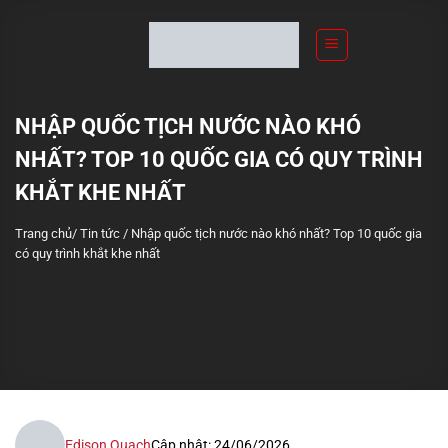
S
k
i
p
t
NHẬP QUỐC TỊCH NƯỚC NÀO KHÓ
o
NHẤT? TOP 10 QUỐC GIA CÓ QUY TRÌNH
c
o
KHẮT KHE NHẤT
n
Trang chủ
/
Tin tức
/
Nhập quốc tịch nước nào khó nhất? Top 10 quốc gia
t
có quy trình khắt khe nhất
e
n
t
Edison Quach
Cập nhật: 24/06/2026