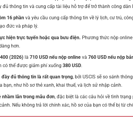
 đủ thông tin và cung cấp tài liệu hỗ trợ để trở thành công dân
ồm 16 phần
và yêu cầu cung cấp thông tin về lý lịch, cư trú, công
đạo đức và pháp lý.
ực hiện trực tuyến hoặc qua bưu điện.
Phương thức nộp online g
 dàng hơn.
-400 (2026)
là
710 USD nếu nộp online
và
760 USD nếu nộp bản
n có thể được giảm phí xuống
380 USD
.
 đầy đủ thông tin là rất quan trọng
, bởi USCIS sẽ so sánh thông
 bạn, như hồ sơ thẻ xanh, khai thuế, và lịch sử nhập cảnh.
ễ nhầm lẫn trong mẫu đơn
, đặc biệt là các câu hỏi về tình trạng
cảnh. Nếu không trả lời chính xác, hồ sơ của bạn có thể bị từ c