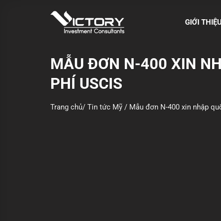
S
k
GIỚI THIỆ
i
p
t
MẪU ĐƠN N-400 XIN NH
o
PHÍ USCIS
c
o
n
Trang chủ
/
Tin tức Mỹ
/
Mẫu đơn N-400 xin nhập quố
t
e
n
t