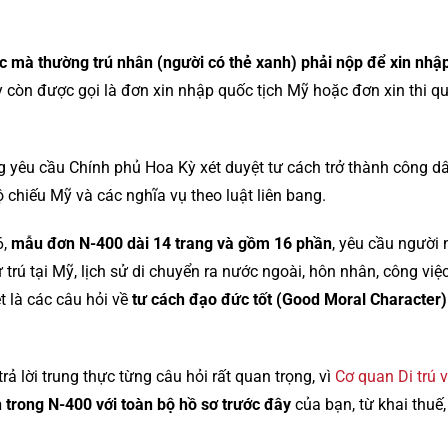
c mà thường trú nhân (người có thẻ xanh) phải nộp để xin nhậ
 còn được gọi là đơn xin nhập quốc tịch Mỹ hoặc đơn xin thi q
g yêu cầu Chính phủ Hoa Kỳ xét duyệt tư cách trở thành công 
 chiếu Mỹ và các nghĩa vụ theo luật liên bang.
6,
mẫu đơn N-400 dài 14 trang và gồm 16 phần
, yêu cầu người 
cư trú tại Mỹ, lịch sử di chuyển ra nước ngoài, hôn nhân, công việ
t là các câu hỏi về
tư cách đạo đức tốt (Good Moral Character)
ả lời trung thực từng câu hỏi rất quan trọng, vì
Cơ quan Di trú 
 trong N-400 với toàn bộ hồ sơ trước đây
của bạn, từ khai thuế