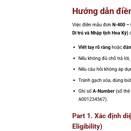
Hướng dẫn điề
Việc điền mẫu đơn
N-400 – 
Di trú và Nhập tịch Hoa Kỳ)
đ
Viết tay rõ ràng
hoặc
đán
Nếu không đủ chỗ trả lời
Nếu câu hỏi không áp dụ
Tránh gạch xóa, dùng bút
Ghi số
A-Number
(số thẻ
A001234567).
Part 1. Xác định di
Eligibility)