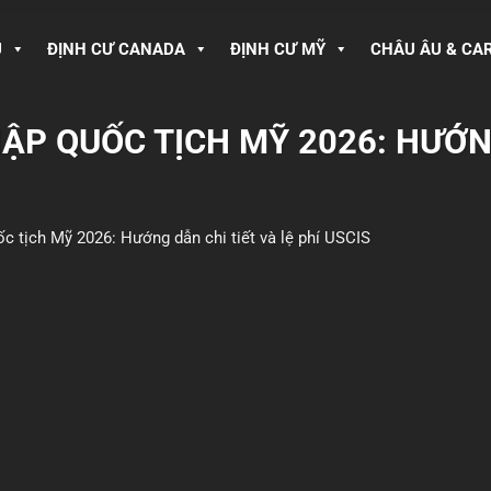
U
ĐỊNH CƯ CANADA
ĐỊNH CƯ MỸ
CHÂU ÂU & CA
ẬP QUỐC TỊCH MỸ 2026: HƯỚNG
c tịch Mỹ 2026: Hướng dẫn chi tiết và lệ phí USCIS