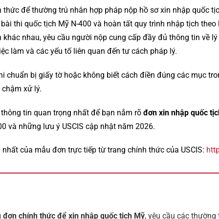
 thức để thường trú nhân hợp pháp nộp hồ sơ xin nhập quốc tị
 bài thi quốc tịch Mỹ N-400 và hoàn tất quy trình nhập tịch th
 khác nhau, yêu cầu người nộp cung cấp đầy đủ thông tin về lý lịc
ệc làm và các yếu tố liên quan đến tư cách pháp lý.
i chuẩn bị giấy tờ hoặc không biết cách điền đúng các mục tr
c chậm xử lý.
 thông tin quan trọng nhất để bạn nắm rõ
đơn xin nhập quốc tị
00 và những lưu ý USCIS cập nhật năm 2026.
i nhất của mẫu đơn trực tiếp từ trang chính thức của USCIS:
htt
 đơn chính thức để xin nhập quốc tịch Mỹ
, yêu cầu các thường