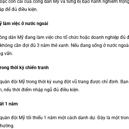
oặc con cái của công dân Mỹ và từng bị bạo hành nghiêm trọn
p để đủ điều kiện.
 làm việc ở nước ngoài
ông dân Mỹ đang làm việc cho tổ chức hoặc doanh nghiệp đủ đ
à không cần đợi đủ 3 năm thẻ xanh. Nếu đang sống ở nước ngoà
g vấn.
rong thời kỳ chiến tranh
uân đội Mỹ trong thời kỳ xung đột vũ trang được chỉ định. Bạn
h, nếu thời điểm nhập ngũ đủ điều kiện.
hất 1 năm
quân đội Mỹ tối thiểu 1 năm một cách danh dự. Đây là một tro
thường.