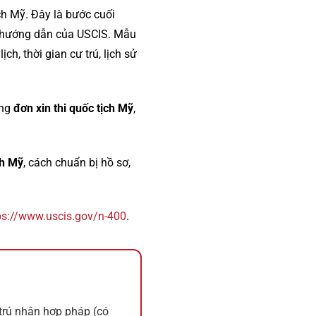
ch Mỹ. Đây là bước cuối
eo hướng dẫn của USCIS. Mẫu
h, thời gian cư trú, lịch sử
ong
đơn xin thi quốc tịch Mỹ
,
ch Mỹ
, cách chuẩn bị hồ sơ,
ps://www.uscis.gov/n-400
.
 trú nhân hợp pháp (có