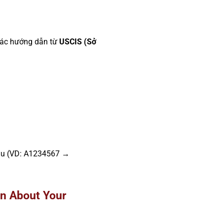
các hướng dẫn từ
USCIS (Sở
 đầu (VD: A1234567 →
on About Your