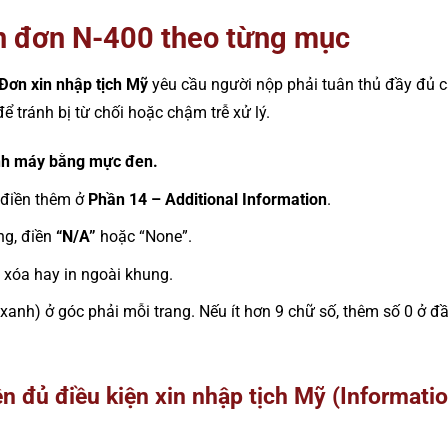
n đơn N-400 theo từng mục
Đơn xin nhập tịch Mỹ
yêu cầu người nộp phải tuân thủ đầy đủ 
ể tránh bị từ chối hoặc chậm trễ xử lý.
h máy bằng mực đen.
, điền thêm ở
Phần 14 – Additional Information
.
ng, điền
“N/A”
hoặc “None”.
 xóa hay in ngoài khung.
 xanh) ở góc phải mỗi trang. Nếu ít hơn 9 chữ số, thêm số 0 ở
ện đủ điều kiện xin nhập tịch Mỹ (Informati