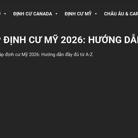
U
ĐỊNH CƯ CANADA
ĐỊNH CƯ MỸ
CHÂU ÂU & CA
P ĐỊNH CƯ MỸ 2026: HƯỚNG DẪ
háp định cư Mỹ 2026: Hướng dẫn đầy đủ từ A-Z