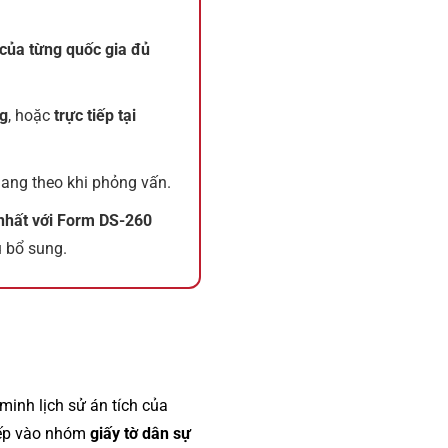
e của từng quốc gia đủ
ng
, hoặc
trực tiếp tại
ang theo khi phỏng vấn.
g nhất với Form DS-260
u bổ sung.
inh lịch sử án tích của
ếp vào nhóm
giấy tờ dân sự