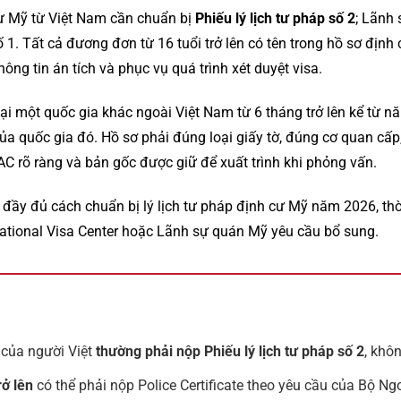
cư Mỹ từ Việt Nam cần chuẩn bị
Phiếu lý lịch tư pháp số 2
; Lãnh
ố 1. Tất cả đương đơn từ 16 tuổi trở lên có tên trong hồ sơ định
ông tin án tích và phục vụ quá trình xét duyệt visa.
ại một quốc gia khác ngoài Việt Nam từ 6 tháng trở lên kể từ n
ủa quốc gia đó. Hồ sơ phải đúng loại giấy tờ, đúng cơ quan cấp,
AC rõ ràng và bản gốc được giữ để xuất trình khi phỏng vấn.
 đầy đủ cách chuẩn bị lý lịch tư pháp định cư Mỹ năm 2026, thờ
ational Visa Center hoặc Lãnh sự quán Mỹ yêu cầu bổ sung.
 của người Việt
thường phải nộp Phiếu lý lịch tư pháp số 2
, khô
rở lên
có thể phải nộp Police Certificate theo yêu cầu của Bộ Ng