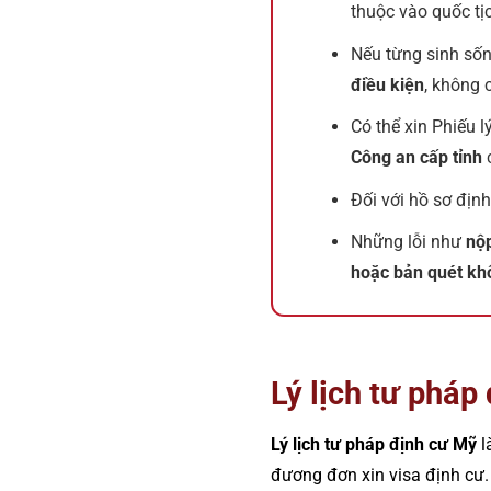
thuộc vào quốc tịch
Nếu từng sinh sốn
điều kiện
, không 
Có thể xin Phiếu l
Công an cấp tỉnh
c
Đối với hồ sơ địn
Những lỗi như
nộp
hoặc bản quét kh
Lý lịch tư pháp
Lý lịch tư pháp định cư Mỹ
l
đương đơn xin visa định cư.