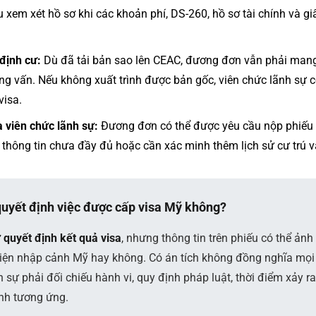
 xem xét hồ sơ khi các khoản phí, DS-260, hồ sơ tài chính và gi
định cư:
Dù đã tải bản sao lên CEAC, đương đơn vẫn phải mang
g vấn. Nếu không xuất trình được bản gốc, viên chức lãnh sự có
visa.
 viên chức lãnh sự:
Đương đơn có thể được yêu cầu nộp phiếu m
thông tin chưa đầy đủ hoặc cần xác minh thêm lịch sử cư trú và
 quyết định việc được cấp visa Mỹ không?
 quyết định kết quả visa
, nhưng thông tin trên phiếu có thể ảnh
iện nhập cảnh Mỹ hay không. Có án tích không đồng nghĩa mọi
nh sự phải đối chiếu hành vi, quy định pháp luật, thời điểm xảy ra
nh tương ứng.