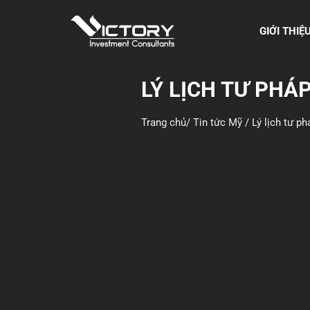
S
k
GIỚI THIỆ
i
p
t
LÝ LỊCH TƯ PHÁ
o
c
Trang chủ
/
Tin tức Mỹ
/
Lý lịch tư p
o
n
t
e
n
t