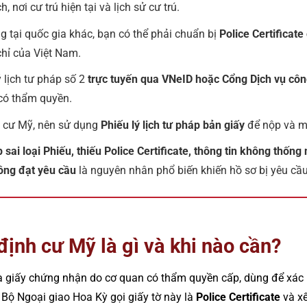
, nơi cư trú hiện tại và lịch sử cư trú.
g tại quốc gia khác, bạn có thể phải chuẩn bị
Police Certificat
chỉ của Việt Nam.
ý lịch tư pháp số 2
trực tuyến qua VNeID hoặc Cổng Dịch vụ cô
ó thẩm quyền.
h cư Mỹ, nên sử dụng
Phiếu lý lịch tư pháp bản giấy
để nộp và m
 sai loại Phiếu, thiếu Police Certificate, thông tin không thốn
ông đạt yêu cầu
là nguyên nhân phổ biến khiến hồ sơ bị yêu cầ
 định cư Mỹ là gì và khi nào cần?
à giấy chứng nhận do cơ quan có thẩm quyền cấp, dùng để xác m
 Bộ Ngoại giao Hoa Kỳ gọi giấy tờ này là
Police Certificate
và x