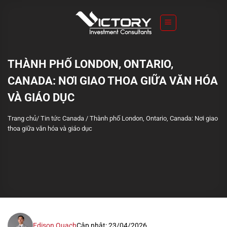
S
k
i
p
t
THÀNH PHỐ LONDON, ONTARIO,
o
CANADA: NƠI GIAO THOA GIỮA VĂN HÓA
c
o
VÀ GIÁO DỤC
n
Trang chủ
/
Tin tức Canada
/
Thành phố London, Ontario, Canada: Nơi giao
t
thoa giữa văn hóa và giáo dục
e
n
t
Edison Quach
Cập nhật: 23/04/2026