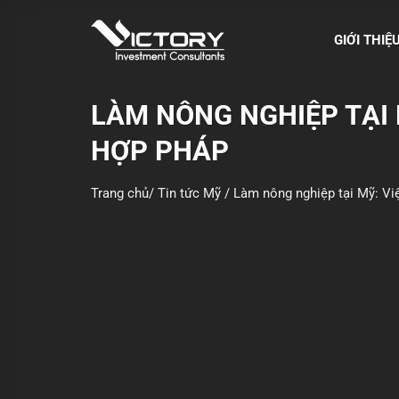
S
k
GIỚI THIỆ
i
p
t
LÀM NÔNG NGHIỆP TẠI 
o
HỢP PHÁP
c
o
n
Trang chủ
/
Tin tức Mỹ
/
Làm nông nghiệp tại Mỹ: Vi
t
e
n
t