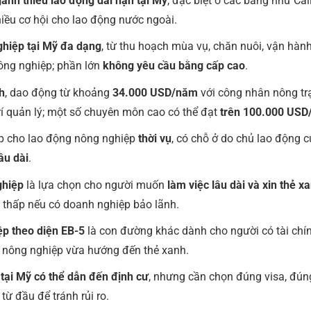
ành thiếu lao động dài hạn tại Mỹ
, đặc biệt ở các bang như Cali
iều cơ hội cho lao động nước ngoài.
ghiệp tại Mỹ đa dạng
, từ thu hoạch mùa vụ, chăn nuôi, vận hà
nông nghiệp; phần lớn
không yêu cầu bằng cấp cao
.
h
, dao động từ khoảng
34.000 USD/năm
với công nhân nông tr
rí quản lý; một số chuyên môn cao có thể đạt
trên 100.000 US
 cho lao động nông nghiệp
thời vụ
, có chỗ ở do chủ lao động
âu dài
.
ghiệp
là lựa chọn cho người muốn
làm việc lâu dài và xin thẻ x
 thấp nếu có doanh nghiệp bảo lãnh.
ệp theo diện EB-5
là con đường khác dành cho người có tài chín
p nông nghiệp vừa hướng đến thẻ xanh.
tại Mỹ có thể dẫn đến định cư
, nhưng cần chọn đúng visa, đún
 từ đầu để tránh rủi ro.