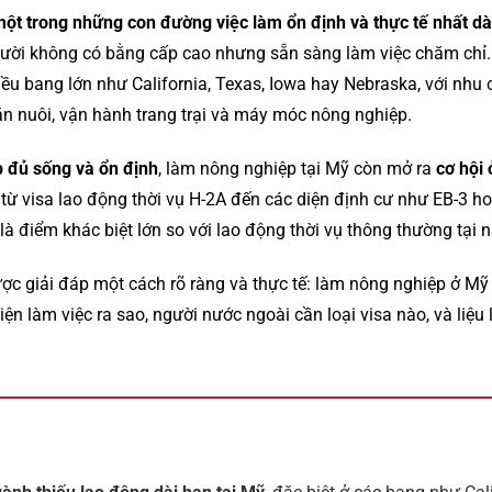
ột trong những con đường việc làm ổn định và thực tế nhất d
người không có bằng cấp cao nhưng sẵn sàng làm việc chăm ch
iều bang lớn như California, Texas, Iowa hay Nebraska, với nhu 
ăn nuôi, vận hành trang trại và máy móc nông nghiệp.
p đủ sống và ổn định
, làm nông nghiệp tại Mỹ còn mở ra
cơ hội 
, từ visa lao động thời vụ H-2A đến các diện định cư như EB-3 ho
à điểm khác biệt lớn so với lao động thời vụ thông thường tại 
được giải đáp một cách rõ ràng và thực tế: làm nông nghiệp ở Mỹ
ện làm việc ra sao, người nước ngoài cần loại visa nào, và liệ