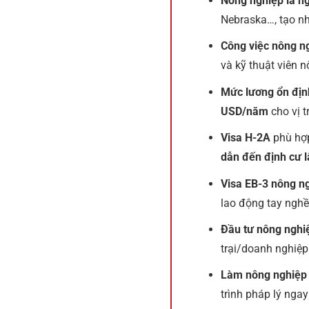
Nông nghiệp là ng
Nebraska…, tạo nh
Công việc nông n
và kỹ thuật viên 
Mức lương ổn địn
USD/năm
cho vị t
Visa H-2A
phù hợp
dẫn đến định cư l
Visa EB-3 nông n
lao động tay nghề
Đầu tư nông nghi
trại/doanh nghiệ
Làm nông nghiệp 
trình pháp lý ngay