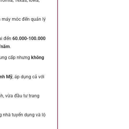
fornia, Texas, Iowa,
nh máy móc đến quản lý
ại đến
60.000-100.000
D/năm
.
 cung cấp nhưng
không
anh Mỹ
, áp dụng cả với
h, vừa đầu tư trang
g nhà tuyển dụng và lộ