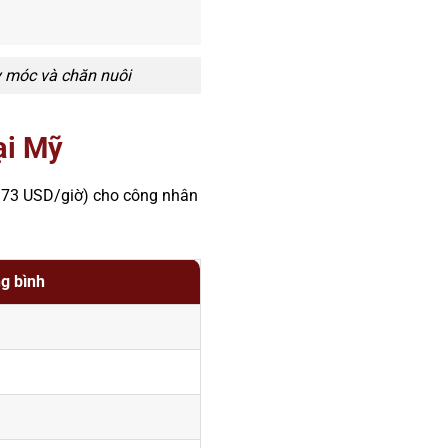
y móc và chăn nuôi
ại Mỹ
73 USD/giờ) cho công nhân
g bình