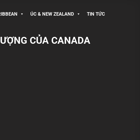
RIBBEAN
ÚC & NEW ZEALAND
TIN TỨC
 TƯỢNG CỦA CANADA