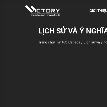
S
k
GIỚI THIỆ
i
p
t
LỊCH SỬ VÀ Ý NGH
o
c
Trang chủ
/
Tin tức Canada
/
Lịch sử và ý n
o
n
t
e
n
t