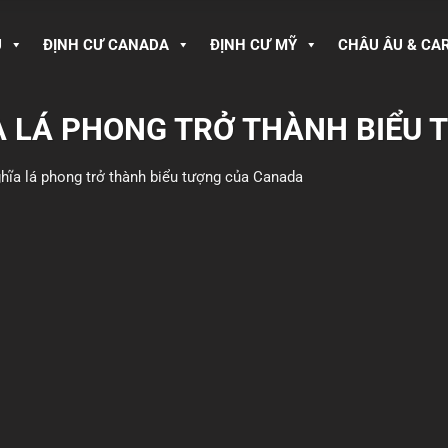
U
ĐỊNH CƯ CANADA
ĐỊNH CƯ MỸ
CHÂU ÂU & CA
ĨA LÁ PHONG TRỞ THÀNH BIỂU
ghĩa lá phong trở thành biểu tượng của Canada