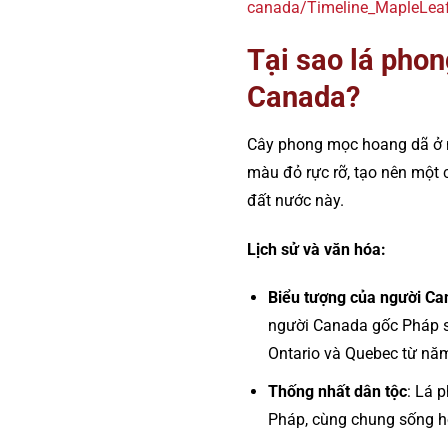
canada/Timeline_MapleLea
Tại sao lá phon
Canada?
Cây phong mọc hoang dã ở n
màu đỏ rực rỡ, tạo nên một c
đất nước này.
Lịch sử và văn hóa:
Biểu tượng của người C
người Canada gốc Pháp si
Ontario và Quebec từ nă
Thống nhất dân tộc
: Lá 
Pháp, cùng chung sống hò