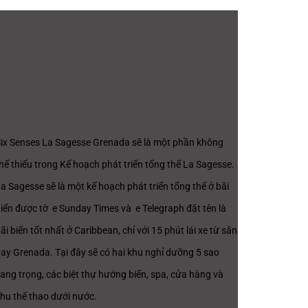
ix Senses La Sagesse Grenada sẽ là một phần không
hể thiếu trong Kế hoạch phát triển tổng thể La Sagesse.
a Sagesse sẽ là một kế hoạch phát triển tổng thể ở bãi
iển được tờ e Sunday Times và e Telegraph đặt tên là
ãi biển tốt nhất ở Caribbean, chỉ với 15 phút lái xe từ sân
ay Grenada. Tại đây sẽ có hai khu nghỉ dưỡng 5 sao
ang trọng, các biệt thự hướng biển, spa, cửa hàng và
hu thể thao dưới nước.