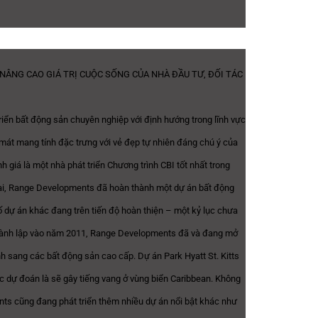
NÂNG CAO GIÁ TRỊ CUỘC SỐNG CỦA NHÀ ĐẦU TƯ, ĐỐI TÁC
iển bất động sản chuyên nghiệp với định hướng trong lĩnh vực
mát mang tính đặc trưng với vẻ đẹp tự nhiên đáng chú ý của
 giá là một nhà phát triển Chương trình CBI tốt nhất trong
tại, Range Developments đã hoàn thành một dự án bất động
ố dự án khác đang trên tiến độ hoàn thiện – một kỷ lục chưa
 thành lập vào năm 2011, Range Developments đã và đang mở
 sang các bất động sản cao cấp. Dự án Park Hyatt St. Kitts
 dự đoán là sẽ gây tiếng vang ở vùng biển Caribbean. Không
nts cũng đang phát triển thêm nhiều dự án nổi bật khác như