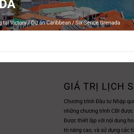
ADA
 tại Victory
/
Dự án Caribbean
/
Six Sence Grenada
GIÁ TRỊ LỊCH 
Chương trình Đầu tư Nhập quố
những chương trình CBI được đ
Được thiết lập với nội dung ho
trị nâng cao, và sử dụng các 