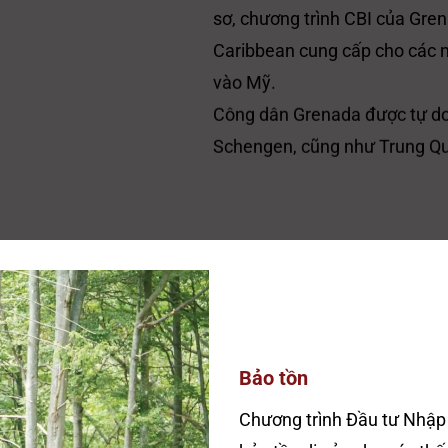
sơ, chương trình CBI của Gren
Caribbean cung cấp cho các nh
vào Mỹ.
Công dân Grenada được tự do 
Schengen, cũng như Trung Qu
Bảo tồn
Chương trình Đầu tư Nhập 