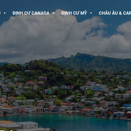
U
ĐỊNH CƯ CANADA
ĐỊNH CƯ MỸ
CHÂU ÂU & CA