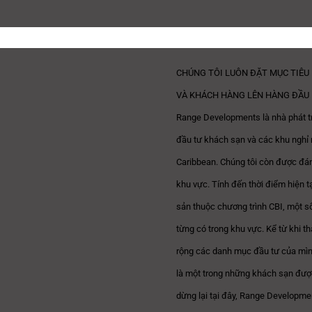
CHÚNG TÔI LUÔN ĐẶT MỤC TIÊU 
VÀ KHÁCH HÀNG LÊN HÀNG ĐẦU
Range Developments là nhà phát tr
đầu tư khách sạn và các khu nghỉ 
Caribbean. Chúng tôi còn được đánh
khu vực. Tính đến thời điểm hiện 
sản thuộc chương trình CBI, một s
từng có trong khu vực. Kể từ khi
rộng các danh mục đầu tư của mình
là một trong những khách sạn được
dừng lại tại đây, Range Developme