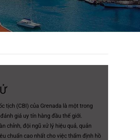
SỬ
c tịch (CBI) của Grenada là một trong
ánh giá uy tín hàng đầu thế giới.
àn chỉnh, đội ngũ xử lý hiệu quả, quản
tiêu chuẩn cao nhất cho việc thẩm định hồ