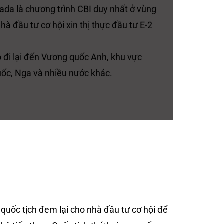
ada là chương trình CBI duy nhất ở vùng
à đầu tư cơ hội xin thị thực đầu tư E-2
đi lại đến Vương quốc Anh, khu vực
ốc, Nga và nhiều nước khác.
quốc tịch đem lại cho nhà đầu tư cơ hội để