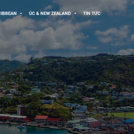
RIBBEAN
ÚC & NEW ZEALAND
TIN TỨC