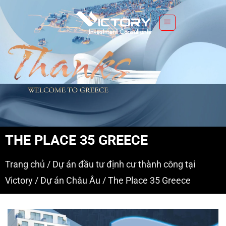
S
k
i
p
t
o
c
o
n
t
e
THE PLACE 35 GREECE
n
t
Trang chủ
/
Dự án đầu tư định cư thành công tại
Victory
/
Dự án Châu Âu
/
The Place 35 Greece