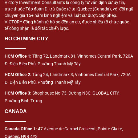
Victory Investment Consultants là công ty tư vấn định cư uy tín,
trực thuộc Tập đoàn Di trú Quốc tế tại Quebec (Canada), với đội ngũ
chuyên gia 15+ năm kinh nghiệm và luật sư được cấp phép.
VICTORY đồng hành từ hồ sơ đến an cư, được nhiều tổ chức quốc
tế công nhận là đối tác chiến lược.
HO CHI MINH CITY
HCM Office 1:
Tầng 72, Landmark 81, Vinhomes Central Park, 720A
Đ. Điện Biên Phủ, Phường Thạnh Mỹ Tây
HCM Office 2:
Tầng 24, Landmark 3, Vinhomes Central Park, 720A
Đ. Điện Biên Phủ, Phường Thạnh Mỹ Tây
HCM Office 3:
Shophouse No.73, Đường N3C, GLOBAL CITY,
Phường Bình Trưng
CANADA
Canada Office 1:
47 Avenue de Carmel Crescent, Pointe-Claire,
Quebec, H9R 4Y3