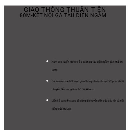
GIAO THÔNG THUẬN TIỆN
80M-KẾT NỐI GA TÀU DIỆN NGẦM
Nằm dọc tuyến Metro số 3 cách ga tàu điện ngầm gần nhấ chỉ
80m.
Dự án nằm cạnh 3 tuyết giao thông chính chỉ mất 22 phút để di
chuyển đến trung tâm thủ đô Athens.
Liền kề cảng Piraeus dễ dàng di chuyển đến các đảo lớn và nổi
tiếng của Hy Lạp.