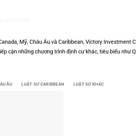
U
ĐỊNH CƯ CANADA
ĐỊNH CƯ MỸ
CHÂU ÂU & CA
Luật sư khác
 Canada, Mỹ, Châu Âu và Caribbean, Victory Investment C
iếp cận những chương trình định cư khác, tiêu biểu như Q
ÂU ÂU
LUẬT SƯ CARIBBEAN
LUẬT SƯ KHÁC