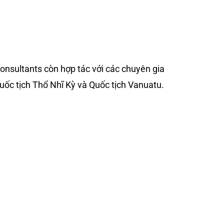
RIBBEAN
ÚC & NEW ZEALAND
TIN TỨC
onsultants còn hợp tác với các chuyên gia
uốc tịch Thổ Nhĩ Kỳ và Quốc tịch Vanuatu.