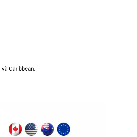
u và Caribbean.