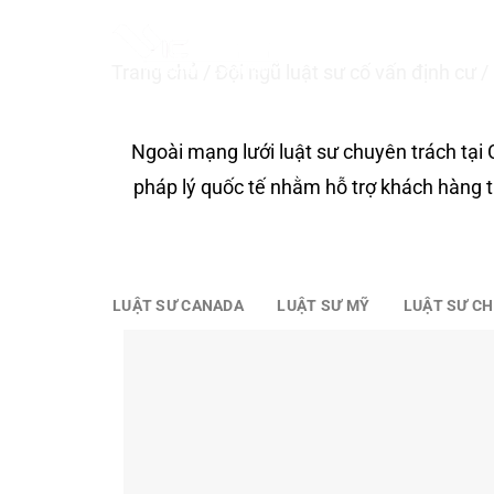
Luật sư khác
S
k
GIỚI THIỆ
i
Trang chủ
/
Đội ngũ luật sư cố vấn định cư
/
p
t
o
Ngoài mạng lưới luật sư chuyên trách tại
c
pháp lý quốc tế nhằm hỗ trợ khách hàng t
o
n
t
e
LUẬT SƯ CANADA
LUẬT SƯ MỸ
LUẬT SƯ CH
n
t