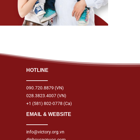
HOTLINE
090.720.8879
(VN)
028.3823.4007
(VN)
+1 (581) 802-0778
(Ca)
EMAIL & WEBSITE
info@victory.org.vn
dinhcucacnuoc.com