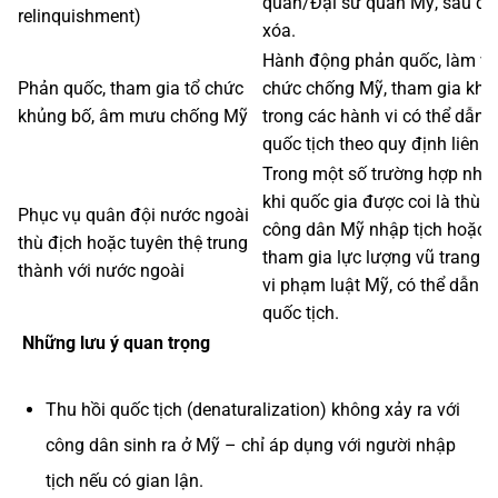
quán/Đại sứ quán Mỹ, sau đó 
relinquishment)
xóa.
Hành động phản quốc, làm việ
Phản quốc, tham gia tổ chức
chức chống Mỹ, tham gia kh
khủng bố, âm mưu chống Mỹ
trong các hành vi có thể dẫn t
quốc tịch theo quy định liên b
Trong một số trường hợp nhất 
khi quốc gia được coi là thù đ
Phục vụ quân đội nước ngoài
công dân Mỹ nhập tịch hoặc g
thù địch hoặc tuyên thệ trung
tham gia lực lượng vũ trang 
thành với nước ngoài
vi phạm luật Mỹ, có thể dẫn đ
quốc tịch.
Những lưu ý quan trọng
Thu hồi quốc tịch (denaturalization) không xảy ra với
công dân sinh ra ở Mỹ – chỉ áp dụng với người nhập
tịch nếu có gian lận.