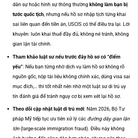
dân sự hoặc hình sự thông thường
không làm bạn bị
tước quốc tịch
, nhưng nếu hồ sơ nhập tịch từng khai
sai liên quan đến tiền án, USCIS có thể điều tra lại. Lời
khuyên: luôn khai thuế đầy đủ, không né tránh, không
gian lận tài chính.
Tham khảo luật sư nếu trước đây hồ sơ có “điểm
yếu”
: Nếu bạn từng nhờ dịch vụ làm hồ sơ không rõ
nguồn gốc, nộp tài liệu không chính xác, dùng visa sai
mục đích,… thì tốt nhất nên nhờ một luật sư di trú uy
tín đánh giá để tránh nguy cơ bị xem xét lại hồ sơ.
Theo dõi cập nhật luật di trú mới
: Năm 2026, Bộ Tư
pháp Mỹ tiếp tục ưu tiên xử lý các
đường dây gian lận
lớn
(large-scale immigration fraud). Điều này không