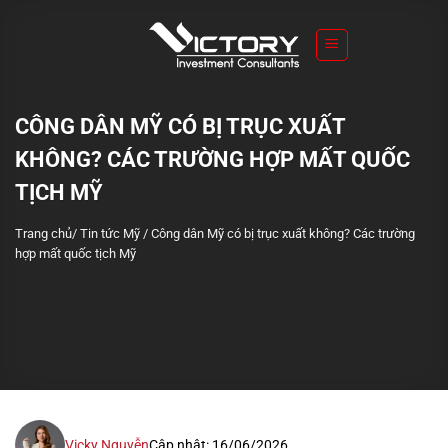
S
k
i
p
t
CÔNG DÂN MỸ CÓ BỊ TRỤC XUẤT
o
KHÔNG? CÁC TRƯỜNG HỢP MẤT QUỐC
c
o
TỊCH MỸ
n
Trang chủ
/
Tin tức Mỹ
/
Công dân Mỹ có bị trục xuất không? Các trường
t
hợp mất quốc tịch Mỹ
e
n
t
Vicky Nguyễn
Cập nhật: 16/06/2026