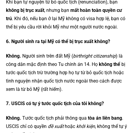
Khi bạn tự nguyện từ bỏ quốc tịch (renunciation), bạn
không bị trục xuất
, nhưng bạn
mất hoàn toàn quyền cư
trú
. Khi đó, nếu bạn ở lại Mỹ không có visa hợp lệ, bạn có
thể bị yêu cầu rời khỏi Mỹ như một người nước ngoài.
6. Người sinh ra tại Mỹ có thể bị trục xuất không?
Không.
Người sinh trên đất Mỹ (
birthright citizenship
) là
công dân mặc định theo Tu chính án 14. Họ
không thể
bị
tước quốc tịch trừ trường hợp họ tự từ bỏ quốc tịch hoặc
tình nguyện nhận quốc tịch nước ngoài theo cách được
xem là từ bỏ Mỹ (rất hiếm).
7. USCIS có tự ý tước quốc tịch của tôi không?
Không.
Tước quốc tịch phải thông qua
tòa án liên bang
.
USCIS chỉ có quyền
đề xuất
hoặc
khởi kiện
, không thể tự ý