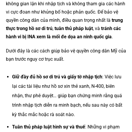
không gian lận khi nhập tịch và không tham gia các hành
vi cực đoan như khủng bố hoặc phản quốc. Để bảo vệ
quyền công dân của mình, điều quan trọng nhất là
trung
thực trong hồ sơ di trú
,
tuân thủ pháp luật
, và
tránh các
hành vi bị INA xem là mối đe dọa an ninh quốc gia
.
Dưới đây là các cách giúp bảo vệ quyền công dân Mỹ của
bạn trước nguy cơ trục xuất.
Giữ đầy đủ hồ sơ di trú và giấy tờ nhập tịch
: Việc lưu
lại các tài liệu như hồ sơ xin thẻ xanh, N-400, biên
nhận, thư phê duyệt… giúp bạn chứng minh rằng quá
trình nhập tịch diễn ra minh bạch, nếu sau này có bất
kỳ thắc mắc hoặc rà soát nào.
Tuân thủ pháp luật hình sự và thuế
: Những vi phạm