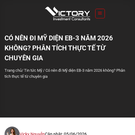
S
k
i
p
t
CÓ NÊN ĐI MỸ DIỆN EB-3 NĂM 2026
o
KHÔNG? PHÂN TÍCH THỰC TẾ TỪ
c
o
CHUYÊN GIA
n
Trang chủ
/
Tin tức Mỹ
/
Có nên đi Mỹ diện EB-3 năm 2026 không? Phân
t
tích thực tế từ chuyên gia
e
n
t
Vicky Nguyễn
Cập nhật: 05/06/2026