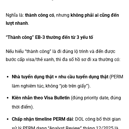
Nghĩa là:
thành công có
, nhưng
không phải ai cũng đến
lượt nhanh
.
“Thành công” EB-3 thường đến từ 3 yếu tố
Nếu hiểu “thành công” là đi đúng lộ trình và đến được
bước cấp visa/thẻ xanh, thì đa số hồ sơ đi xa thường có:
Nhà tuyển dụng thật + nhu cầu tuyển dụng thật
(PERM
làm nghiêm túc, không “job trên giấy”).
Kiên nhẫn theo Visa Bulletin
(đúng priority date, đúng
thời điểm).
Chấp nhận timeline PERM dài
: DOL công bố thời gian
xử lý PERM dạng “Analyst Review” tháng 12/2025 là