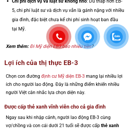
Chi phí dịch vụ và luật sư không nhỏ
: Dù thấp hơn EB-
5, chi phí luật sư và dịch vụ vẫn là gánh nặng với nhiều
gia đình, đặc biệt chưa kể chi phí sinh hoạt ban đầu
tại Mỹ.
Xem thêm:
Đi Mỹ diện EB3 bao nhiêu tiền
?
Lợi ích của thị thực EB-3
Chọn con đường
định cư Mỹ diện EB-3
mang lại nhiều lợi
ích cho người lao động. Đây là những điểm khiến nhiều
người Việt cân nhắc lựa chọn diện này.
Được cấp thẻ xanh vĩnh viễn cho cả gia đình
Ngay sau khi nhập cảnh, người lao động EB-3 cùng
vợ/chồng và con cái dưới 21 tuổi sẽ được cấp
thẻ xanh