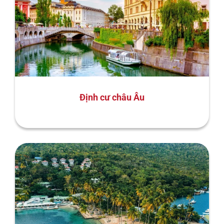
Định cư châu Âu