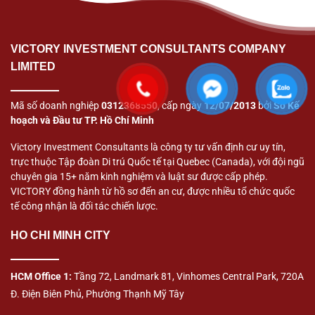
VICTORY INVESTMENT CONSULTANTS COMPANY
LIMITED
Mã số doanh nghiệp
0312368550
, cấp ngày
12/07/2013
bởi
Sở Kế
hoạch và Đầu tư TP. Hồ Chí Minh
Victory Investment Consultants là công ty tư vấn định cư uy tín,
trực thuộc Tập đoàn Di trú Quốc tế tại Quebec (Canada), với đội ngũ
chuyên gia 15+ năm kinh nghiệm và luật sư được cấp phép.
VICTORY đồng hành từ hồ sơ đến an cư, được nhiều tổ chức quốc
tế công nhận là đối tác chiến lược.
HO CHI MINH CITY
HCM Office 1:
Tầng 72, Landmark 81, Vinhomes Central Park, 720A
Đ. Điện Biên Phủ, Phường Thạnh Mỹ Tây