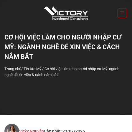
S
k
i
p
t
CƠ HỘI VIỆC LÀM CHO NGƯỜI NHẬP CƯ
o
MỸ: NGÀNH NGHỀ DỄ XIN VIỆC & CÁCH
c
o
NẮM BẮT
n
Trang chủ
/
Tin tức Mỹ
/
Cơ hội việc làm cho người nhập cư Mỹ: ngành
t
nghề dễ xin việc & cách nắm bắt
e
n
t
Vicky Nguyễn
Cập nhật: 23/07/2026