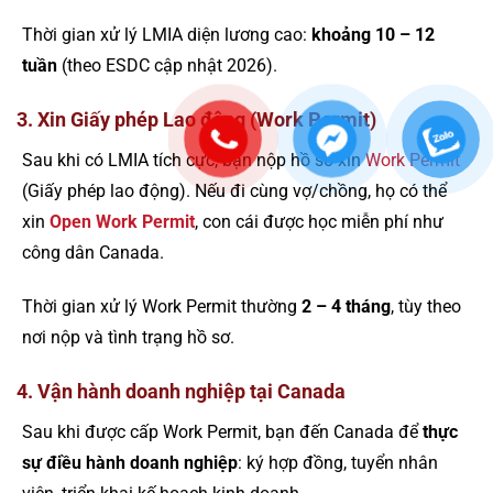
Thời gian xử lý LMIA diện lương cao:
khoảng 10 – 12
tuần
(theo ESDC cập nhật 2026).
3. Xin Giấy phép Lao động (Work Permit)
Sau khi có LMIA tích cực, bạn nộp hồ sơ xin
Work Permit
(Giấy phép lao động). Nếu đi cùng vợ/chồng, họ có thể
xin
Open Work Permit
, con cái được học miễn phí như
công dân Canada.
Thời gian xử lý Work Permit thường
2 – 4 tháng
, tùy theo
nơi nộp và tình trạng hồ sơ.
4. Vận hành doanh nghiệp tại Canada
Sau khi được cấp Work Permit, bạn đến Canada để
thực
sự điều hành doanh nghiệp
: ký hợp đồng, tuyển nhân