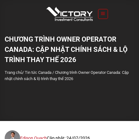
S
k
i
p
t
CHƯƠNG TRÌNH OWNER OPERATOR
o
CANADA: CẬP NHẬT CHÍNH SÁCH & LỘ
c
o
TRÌNH THAY THẾ 2026
n
Trang chủ
/
Tin tức Canada
/
Chương trình Owner Operator Canada: Cập
t
nhật chính sách & lộ trình thay thế 2026
e
n
t
Edison Quach
Cập nhật: 24/07/2026