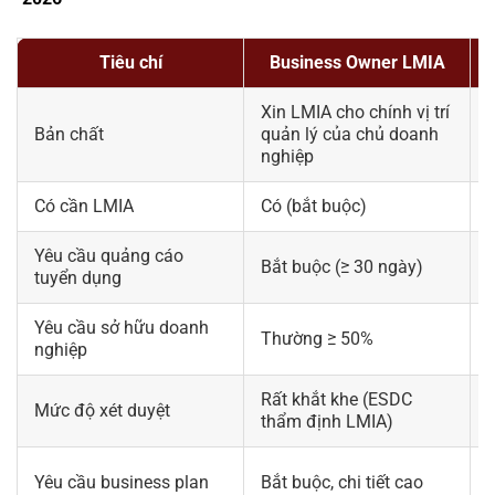
Tiêu chí
Business Owner LMIA
Xin LMIA cho chính vị trí
Bản chất
quản lý của chủ doanh
t
nghiệp
Có cần LMIA
Có (bắt buộc)
Yêu cầu quảng cáo
Bắt buộc (≥ 30 ngày)
tuyển dụng
Yêu cầu sở hữu doanh
Thường ≥ 50%
nghiệp
Rất khắt khe (ESDC
Mức độ xét duyệt
thẩm định LMIA)
“
Yêu cầu business plan
Bắt buộc, chi tiết cao
l