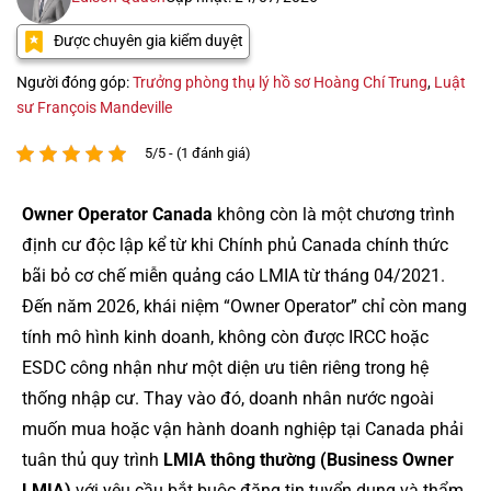
Được chuyên gia kiểm duyệt
Người đóng góp:
Trưởng phòng thụ lý hồ sơ Hoàng Chí Trung
,
Luật
sư François Mandeville
5/5 - (1 đánh giá)
Owner Operator Canada
không còn là một chương trình
định cư độc lập kể từ khi Chính phủ Canada chính thức
bãi bỏ cơ chế miễn quảng cáo LMIA từ tháng 04/2021.
Đến năm 2026, khái niệm “Owner Operator” chỉ còn mang
tính mô hình kinh doanh, không còn được IRCC hoặc
ESDC công nhận như một diện ưu tiên riêng trong hệ
thống nhập cư. Thay vào đó, doanh nhân nước ngoài
muốn mua hoặc vận hành doanh nghiệp tại Canada phải
tuân thủ quy trình
LMIA thông thường (Business Owner
LMIA)
với yêu cầu bắt buộc đăng tin tuyển dụng và thẩm