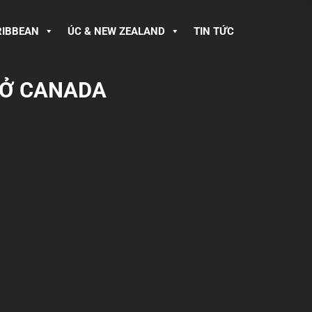
RIBBEAN
ÚC & NEW ZEALAND
TIN TỨC
 Ở CANADA