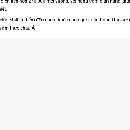
 diện tích hơn 270.000 mét vuông, với hàng trăm gian hàng, gi
iết.
acific Mall là điểm đến quen thuộc cho người dân trong khu vực
a ẩm thực châu Á.