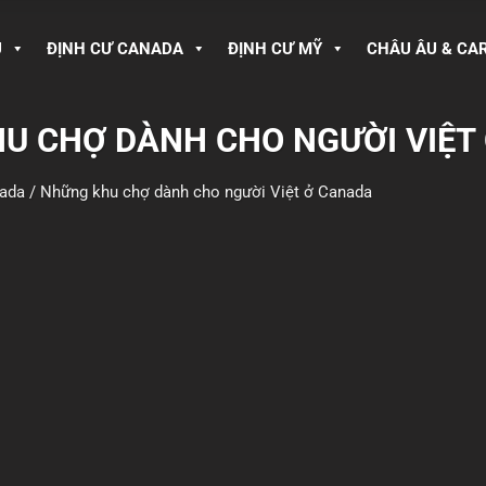
U
ĐỊNH CƯ CANADA
ĐỊNH CƯ MỸ
CHÂU ÂU & CA
U CHỢ DÀNH CHO NGƯỜI VIỆT
nada
/
Những khu chợ dành cho người Việt ở Canada