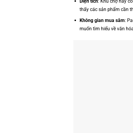
Diện tích
: Khu chợ này có
thấy các sản phẩm cần th
Không gian mua sắm
: P
muốn tìm hiểu về văn hó