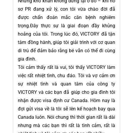
Nhưng khó khăn không dừng lại ở đó – khi hồ
sơ PR đang xử lý, con tôi vừa chào đời đã
được chẩn đoán mắc căn bệnh nghiêm
trọng.Đây thực sự là giai đoạn đầy khủng
hoảng của tôi. Trong lúc đó, VICTORY đã tận
tâm đồng hành, giúp tôi giải trình với cơ quan
di trú để đảm bảo rằng bé vẫn có thể đi cùng
gia đình.
Tôi cảm thấy rất là vui, tôi thấy VICTORY làm
việc rất nhiệt tình, chu đáo. Tôi và vợ cảm ơn
sự nhiệt tình và quan tâm của công ty
VICTORY và các bạn đã giúp cho gia đình tôi
nhận được visa định cư Canada. Hôm nay là
đợi gửi visa về là tôi sẽ lên kế hoạch bay qua
Canada luôn. Nói chung thì thời gian rất là dài
nhưng mà các bạn thì rất là tình cảm, rất là