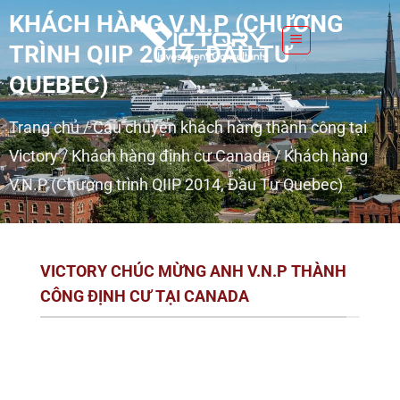
S
KHÁCH HÀNG V.N.P (CHƯƠNG
k
TRÌNH QIIP 2014, ĐẦU TƯ
i
p
QUEBEC)
t
o
Trang chủ
/
Câu chuyện khách hàng thành công tại
c
Victory
/
Khách hàng định cư Canada
/
Khách hàng
o
V.N.P (Chương trình QIIP 2014, Đầu Tư Quebec)
n
t
e
n
VICTORY CHÚC MỪNG ANH V.N.P THÀNH
t
CÔNG ĐỊNH CƯ TẠI CANADA