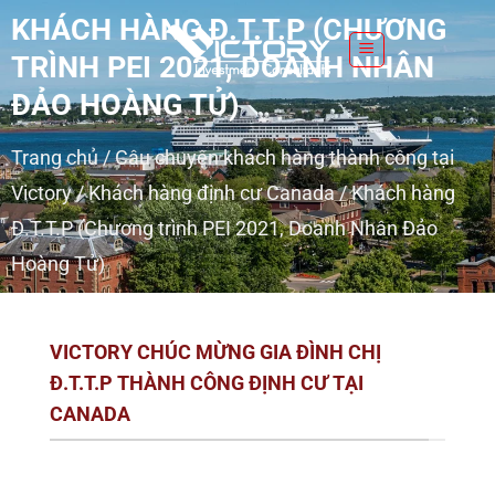
S
KHÁCH HÀNG Đ.T.T.P (CHƯƠNG
k
TRÌNH PEI 2021, DOANH NHÂN
i
p
ĐẢO HOÀNG TỬ)
t
o
Trang chủ
/
Câu chuyện khách hàng thành công tại
c
Victory
/
Khách hàng định cư Canada
/
Khách hàng
o
Đ.T.T.P (Chương trình PEI 2021, Doanh Nhân Đảo
n
t
Hoàng Tử)
e
n
t
VICTORY CHÚC MỪNG GIA ĐÌNH CHỊ
Đ.T.T.P THÀNH CÔNG ĐỊNH CƯ TẠI
CANADA