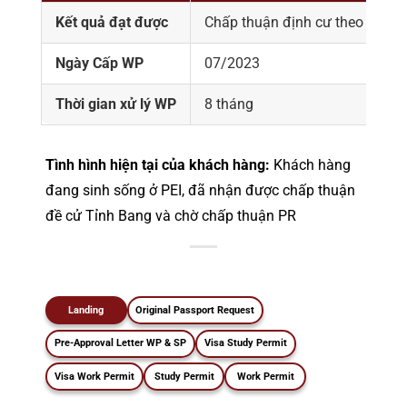
Kết quả đạt được
Chấp thuận định cư theo
chươn
Ngày Cấp WP
07/2023
Thời gian xử lý WP
8 tháng
Tình hình hiện tại của khách hàng:
Khách hàng
đang sinh sống ở PEI, đã nhận được chấp thuận
đề cử Tỉnh Bang và chờ chấp thuận PR
Landing
Original Passport Request
Pre-Approval Letter WP & SP
Visa Study Permit
Visa Work Permit
Study Permit
Work Permit