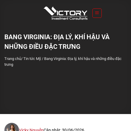
S
k
i
p
t
BANG VIRGINIA: ĐỊA LÝ, KHÍ HẬU VÀ
o
NHỮNG ĐIỀU ĐẶC TRƯNG
c
o
Trang chủ
/
Tin tức Mỹ
/
Bang Virginia: Địa lý, khí hậu và những điều đặc
n
trưng
t
e
n
t
Vicky Nguyễn
Cập nhật: 30/06/2026