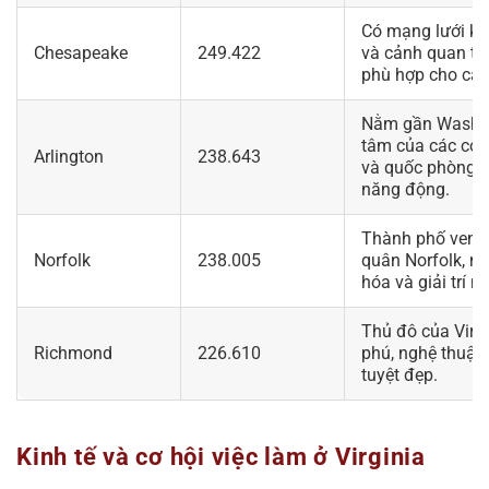
Có mạng lưới kê
Chesapeake
249.422
và cảnh quan tự
phù hợp cho các
Nằm gần Washing
tâm của các cơ 
Arlington
238.643
và quốc phòng, v
năng động.
Thành phố ven b
Norfolk
238.005
quân Norfolk, nổi
hóa và giải trí ng
Thủ đô của Virgi
Richmond
226.610
phú, nghệ thuật 
tuyệt đẹp.
Kinh tế và cơ hội việc làm ở Virginia