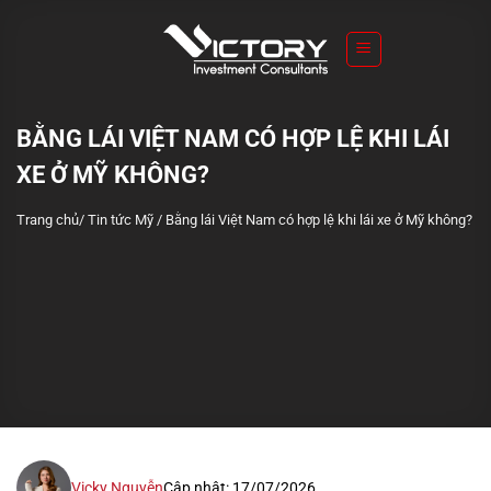
S
k
i
p
t
BẰNG LÁI VIỆT NAM CÓ HỢP LỆ KHI LÁI
o
XE Ở MỸ KHÔNG?
c
o
Trang chủ
/
Tin tức Mỹ
/
Bằng lái Việt Nam có hợp lệ khi lái xe ở Mỹ không?
n
t
e
n
t
Vicky Nguyễn
Cập nhật: 17/07/2026