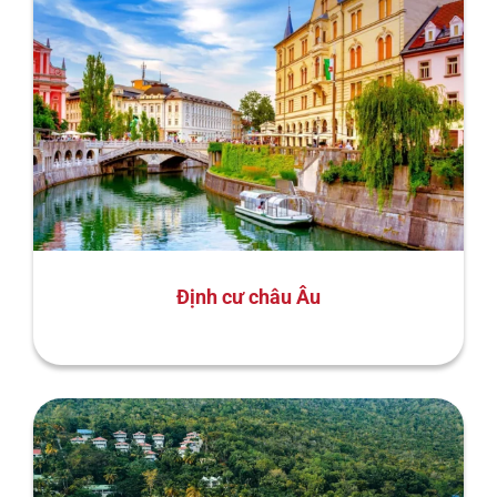
Định cư châu Âu