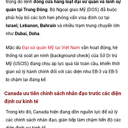
trọng do lệnh
đóng cửa hàng loạt đại sứ quán và lãnh sự
quán tại Trung Đông
. Bộ Ngoại giao Mỹ (DOS) đã buộc
phải hủy bỏ các lịch hẹn phỏng vấn visa định cư tại
Israel, Lebanon, Bahrain
và nhiều trạm trung chuyển lớn
như
Dubai, Doha
.
Mặc dù
Đại sứ quán Mỹ tại Việt Nam
vẫn hoạt động, hệ
thống rà soát an ninh (background check) của Sở Di trú
Mỹ (USCIS) đang chịu áp lực quá tải toàn cầu, khiến thời
gian xử lý hành chính đối với các diện như EB-3 và EB-5
bị chậm lại đáng kể.
Canada ưu tiên chính sách nhân đạo trước các diện
định cư kinh tế
Trong khi đó, Canada hiện đang dồn nguồn lực để xử lý
các chính sách nhân đạo, gián tiếp làm chậm tiến độ các
diện định cư kinh tế.