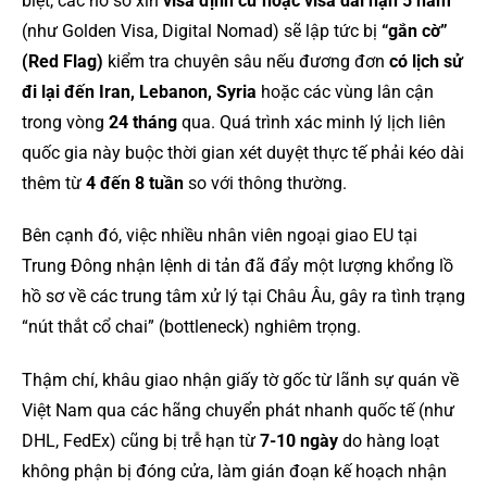
biệt, các hồ sơ xin
visa định cư hoặc visa dài hạn 5 năm
(như Golden Visa, Digital Nomad) sẽ lập tức bị
“gắn cờ”
(Red Flag)
kiểm tra chuyên sâu nếu đương đơn
có lịch sử
đi lại đến Iran, Lebanon, Syria
hoặc các vùng lân cận
trong vòng
24 tháng
qua. Quá trình xác minh lý lịch liên
quốc gia này buộc thời gian xét duyệt thực tế phải kéo dài
thêm từ
4 đến 8 tuần
so với thông thường.
Bên cạnh đó, việc nhiều nhân viên ngoại giao EU tại
Trung Đông nhận lệnh di tản đã đẩy một lượng khổng lồ
hồ sơ về các trung tâm xử lý tại Châu Âu, gây ra tình trạng
“nút thắt cổ chai” (bottleneck) nghiêm trọng.
Thậm chí, khâu giao nhận giấy tờ gốc từ lãnh sự quán về
Việt Nam qua các hãng chuyển phát nhanh quốc tế (như
DHL, FedEx) cũng bị trễ hạn từ
7-10 ngày
do hàng loạt
không phận bị đóng cửa, làm gián đoạn kế hoạch nhận