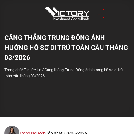
S
k
i
p
t
CĂNG THẲNG TRUNG ĐÔNG ẢNH
o
HƯỞNG HỒ SƠ DI TRÚ TOÀN CẦU THÁNG
c
o
03/2026
n
Trang chủ
/
Tin tức Úc
/
Căng thẳng Trung Đông ảnh hưởng hồ sơ di trú
t
toàn cầu tháng 03/2026
e
n
t
Trang Nguyễn
Cập nhật: 03/06/2026