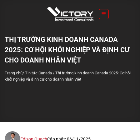
S
k
i
p
t
THỊ TRƯỜNG KINH DOANH CANADA
o
2025: CƠ HỘI KHỞI NGHIỆP VÀ ĐỊNH CƯ
c
o
CHO DOANH NHÂN VIỆT
n
Trang chủ
/
Tin tức Canada
/
Thị trường kinh doanh Canada 2025: Cơ hội
t
khởi nghiệp và định cư cho doanh nhân Việt
e
n
t
Edison Quach
Cập nhật: 06/11/2025