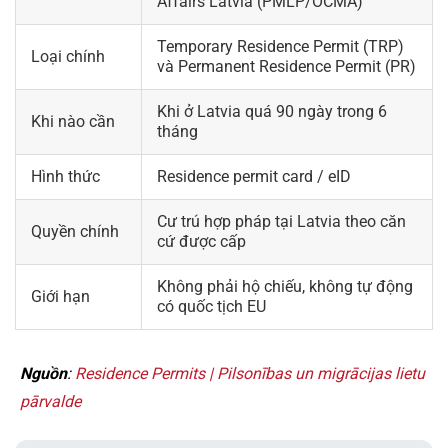
Affairs Latvia (PMLP/OCMA)
Temporary Residence Permit (TRP)
Loại chính
và Permanent Residence Permit (PR)
Khi ở Latvia quá 90 ngày trong 6
Khi nào cần
tháng
Hình thức
Residence permit card / eID
Cư trú hợp pháp tại Latvia theo căn
Quyền chính
cứ được cấp
Không phải hộ chiếu, không tự động
Giới hạn
có quốc tịch EU
Nguồn
:
Residence Permits | Pilsonības un migrācijas lietu
pārvalde