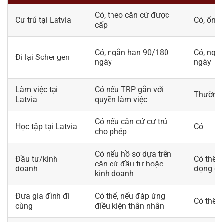
Có, theo căn cứ được
Cư trú tại Latvia
Có, ổn 
cấp
Có, ngắn hạn 90/180
Có, ngắ
Đi lại Schengen
ngày
ngày
Làm việc tại
Có nếu TRP gắn với
Thường 
Latvia
quyền làm việc
Có nếu căn cứ cư trú
Học tập tại Latvia
Có
cho phép
Có nếu hồ sơ dựa trên
Đầu tư/kinh
Có thể d
căn cứ đầu tư hoặc
doanh
động dà
kinh doanh
Đưa gia đình đi
Có thể, nếu đáp ứng
Có thể
cùng
điều kiện thân nhân