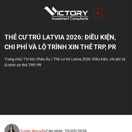
S
k
i
p
t
THẺ CƯ TRÚ LATVIA 2026: ĐIỀU KIỆN,
o
CHI PHÍ VÀ LỘ TRÌNH XIN THẺ TRP, PR
c
o
Trang chủ
/
Tin tức Châu Âu
/
Thẻ cư trú Latvia 2026: Điều kiện, chi phí và
n
lộ trình xin thẻ TRP, PR
t
e
n
t
Quyên Nguyễn
Cập nhật: 25/05/2026