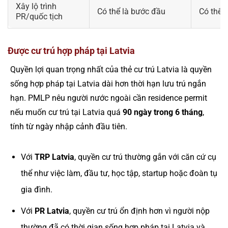
Xây lộ trình
Có thể là bước đầu
Có thể 
PR/quốc tịch
Được cư trú hợp pháp tại Latvia
Quyền lợi quan trọng nhất của thẻ cư trú Latvia là quyền
sống hợp pháp tại Latvia dài hơn thời hạn lưu trú ngắn
hạn. PMLP nêu người nước ngoài cần residence permit
nếu muốn cư trú tại Latvia quá
90 ngày trong 6 tháng
,
tính từ ngày nhập cảnh đầu tiên.
Với
TRP Latvia
, quyền cư trú thường gắn với căn cứ cụ
thể như việc làm, đầu tư, học tập, startup hoặc đoàn tụ
gia đình.
Với
PR Latvia
, quyền cư trú ổn định hơn vì người nộp
thường đã có thời gian sống hợp pháp tại Latvia và