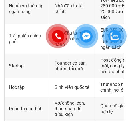
Tối thiểu EUR
Nghĩa vụ thứ cấp
Nhà đầu tư tài
280.000 + EU
ngân hàng
chính
25.000 vào n
sách
EUR 250.000 t
Nhà đầu tư muốn
Trái phiếu chính
phiếu không l
cấu trúc ít vận
phủ
EUR 38.000 v
hành
ngân sách
Hoạt động đổ
Founder có sản
Startup
mới, công ty 
phẩm đổi mới
tiến độ phát t
Thư nhập học,
Học tập
Sinh viên quốc tế
chính, nơi ở
Vợ/chồng, con,
Quan hệ gia 
Đoàn tụ gia đình
thân nhân đủ
hợp lệ
điều kiện