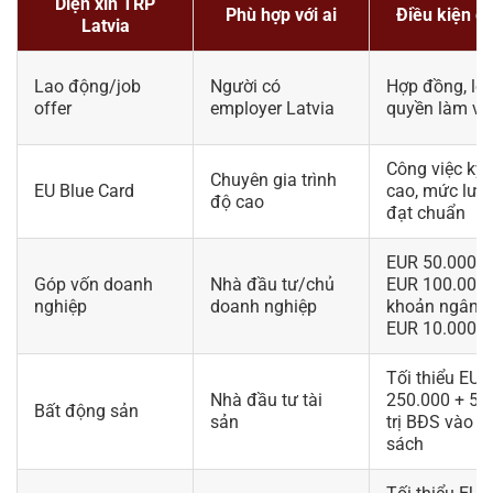
Diện xin TRP
Phù hợp với ai
Điều kiện c
Latvia
Lao động/job
Người có
Hợp đồng, lời
offer
employer Latvia
quyền làm vi
Công việc kỹ
Chuyên gia trình
EU Blue Card
cao, mức lươ
độ cao
đạt chuẩn
EUR 50.000 h
Góp vốn doanh
Nhà đầu tư/chủ
EUR 100.000 
nghiệp
doanh nghiệp
khoản ngân 
EUR 10.000
Tối thiểu EUR
Nhà đầu tư tài
250.000 + 5%
Bất động sản
sản
trị BĐS vào n
sách