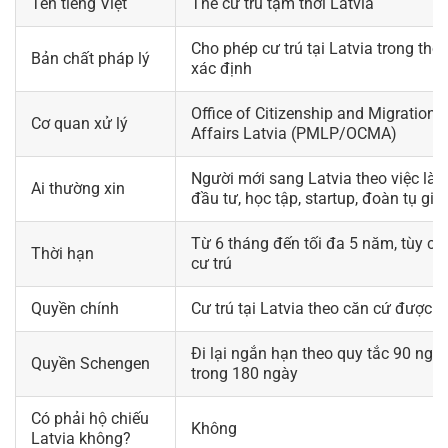
Tên tiếng Việt
Thẻ cư trú tạm thời Latvia
Cho phép cư trú tại Latvia trong thờ
Bản chất pháp lý
xác định
Office of Citizenship and Migration
Cơ quan xử lý
Affairs Latvia (PMLP/OCMA)
Người mới sang Latvia theo việc làm
Ai thường xin
đầu tư, học tập, startup, đoàn tụ gia
Từ 6 tháng đến tối đa 5 năm, tùy că
Thời hạn
cư trú
Quyền chính
Cư trú tại Latvia theo căn cứ được c
Đi lại ngắn hạn theo quy tắc 90 ngà
Quyền Schengen
trong 180 ngày
Có phải hộ chiếu
Không
Latvia không?