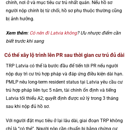
chính, nơi ở và mục tiêu cư trú nhất quán. Nếu hồ sơ
người nộp chính bị từ chối, hồ sơ phụ thuộc thường cũng
bị ảnh hưởng.
Xem thêm
:
Có nên đi Latvia không
? Ưu nhược điểm cần
biết trước khi sang
Có thể xây lộ trình lên PR sau thời gian cư trú đủ dài
TRP Latvia có thể là bước đầu để tiến tới PR nếu người
nộp duy trì cư trú hợp pháp và đáp ứng điều kiện dài hạn.
PMLP nêu long-term resident status tại Latvia yêu cầu cư
trú hợp pháp liên tục 5 năm, tài chính ổn định và tiếng
Latvia tối thiểu A2; quyết định được xử lý trong 3 tháng
sau khi nộp đủ hồ sơ.
Với người đặt mục tiêu ở lại lâu dài, giai đoạn TRP không
chỉ là “có thẻ”. Người nộp cần chuẩn bị bằng chứng cư