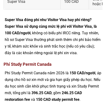
Super Visa
100 CAD
hoặc P
Super Visa đóng phí như Visitor Visa hay phí riêng?
Super Visa sử dụng cùng mức lệ phí với Visitor Visa, là
100 CAD/người
, không có biểu phí IRCC riêng. Tuy nhiên,
hồ sơ Super Visa thường phát sinh thêm chi phí bảo hiểm
y tế, khám sức khỏe và sinh trắc học (nếu có yêu cầu);
đây là các khoản riêng ngoài lệ phí xin visa.
Phí Study Permit Canada
Phí Study Permit Canada năm 2026 là
150 CAD/người
, áp
dụng cho hồ sơ xin mới và gia hạn giấy phép du học. Nếu
du học sinh cần khôi phục tình trạng và xin Study Permit
mới, tổng phí là
396.25 CAD
, gồm
246.25 CAD
restoration fee
và
150 CAD study permit fee
.