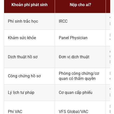
Khoản phí phát sinh
Nộp cho ai?
Vi
Phí sinh trắc học
IRCC
Pe
Du
Khám sức khỏe
Panel Physician
Vi
Gi
Dịch thuật hồ sơ
Đơn vị dịch thuật
ti
P
Phòng công chứng/cơ
Hồ
Công chứng hồ sơ
quan có thẩm quyền
ch
Wo
Lý lịch tư pháp
Cơ quan cấp phiếu
Pe
Kh
Phí VAC
VFS Global/VAC
ho