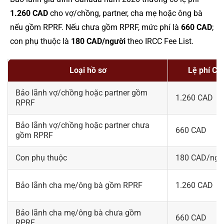
1.260 CAD
cho vợ/chồng, partner, cha mẹ hoặc ông bà
nếu gồm RPRF. Nếu chưa gồm RPRF, mức phí là
660 CAD
;
con phụ thuộc là
180 CAD/người
theo IRCC Fee List.
Loại hồ sơ
Lệ phí CA
Bảo lãnh vợ/chồng hoặc partner gồm
1.260 CAD
RPRF
Bảo lãnh vợ/chồng hoặc partner chưa
660 CAD
gồm RPRF
Con phụ thuộc
180 CAD/ngư
Bảo lãnh cha mẹ/ông bà gồm RPRF
1.260 CAD
Bảo lãnh cha mẹ/ông bà chưa gồm
660 CAD
RPRF