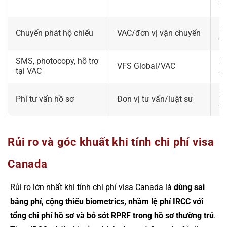
tr
Kh
Chuyển phát hộ chiếu
VAC/đơn vị vận chuyển
ch
SMS, photocopy, hỗ trợ
Kh
VFS Global/VAC
tại VAC
s
Kh
Phí tư vấn hồ sơ
Đơn vị tư vấn/luật sư
sơ
Rủi ro và góc khuất khi tính chi phí visa
Canada
Rủi ro lớn nhất khi tính chi phí visa Canada là
dùng sai
bảng phí, cộng thiếu biometrics, nhầm lệ phí IRCC với
tổng chi phí hồ sơ và bỏ sót RPRF trong hồ sơ thường trú
.