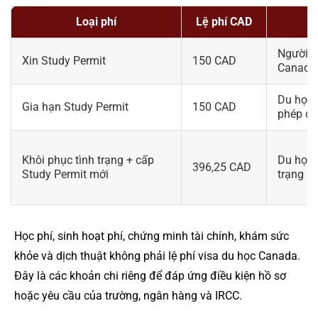
Loại phí
Lệ phí CAD
Người x
Xin Study Permit
150 CAD
Canada
Du học 
Gia hạn Study Permit
150 CAD
phép du
Khôi phục tình trạng + cấp
Du học 
396,25 CAD
Study Permit mới
trạng h
Học phí, sinh hoạt phí, chứng minh tài chính, khám sức
khỏe và dịch thuật không phải lệ phí visa du học Canada.
Đây là các khoản chi riêng để đáp ứng điều kiện hồ sơ
hoặc yêu cầu của trường, ngân hàng và IRCC.