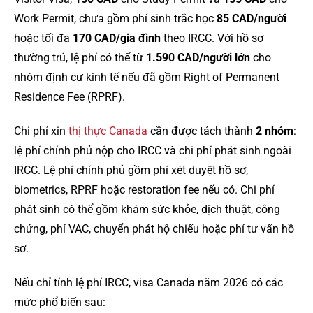
Work Permit, chưa gồm phí sinh trắc học
85 CAD/người
hoặc tối đa
170 CAD/gia đình
theo IRCC. Với hồ sơ
thường trú, lệ phí có thể từ
1.590 CAD/người lớn
cho
nhóm định cư kinh tế nếu đã gồm Right of Permanent
Residence Fee (RPRF).
Chi phí xin
thị thực Canada
cần được tách thành
2 nhóm
:
lệ phí chính phủ nộp cho IRCC và chi phí phát sinh ngoài
IRCC. Lệ phí chính phủ gồm phí xét duyệt hồ sơ,
biometrics, RPRF hoặc restoration fee nếu có. Chi phí
phát sinh có thể gồm khám sức khỏe, dịch thuật, công
chứng, phí VAC, chuyển phát hộ chiếu hoặc phí tư vấn hồ
sơ.
Nếu chỉ tính lệ phí IRCC, visa Canada năm 2026 có các
mức phổ biến sau: