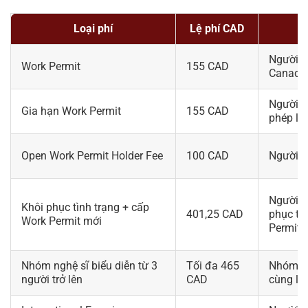
Loại phí
Lệ phí CAD
Người x
Work Permit
155 CAD
Canada
Người l
Gia hạn Work Permit
155 CAD
phép la
Open Work Permit Holder Fee
100 CAD
Người x
Người l
Khôi phục tình trạng + cấp
401,25 CAD
phục tì
Work Permit mới
Permit 
Nhóm nghệ sĩ biểu diễn từ 3
Tối đa 465
Nhóm pe
người trở lên
CAD
cùng lú