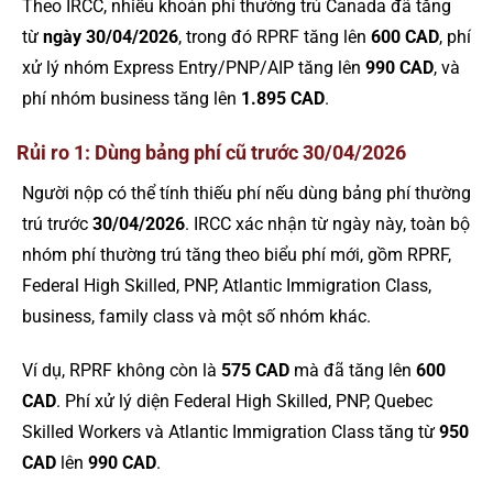
Theo IRCC, nhiều khoản phí thường trú Canada đã tăng
từ
ngày 30/04/2026
, trong đó RPRF tăng lên
600 CAD
, phí
xử lý nhóm Express Entry/PNP/AIP tăng lên
990 CAD
, và
phí nhóm business tăng lên
1.895 CAD
.
Rủi ro 1: Dùng bảng phí cũ trước 30/04/2026
Người nộp có thể tính thiếu phí nếu dùng bảng phí thường
trú trước
30/04/2026
. IRCC xác nhận từ ngày này, toàn bộ
nhóm phí thường trú tăng theo biểu phí mới, gồm RPRF,
Federal High Skilled, PNP, Atlantic Immigration Class,
business, family class và một số nhóm khác.
Ví dụ, RPRF không còn là
575 CAD
mà đã tăng lên
600
CAD
. Phí xử lý diện Federal High Skilled, PNP, Quebec
Skilled Workers và Atlantic Immigration Class tăng từ
950
CAD
lên
990 CAD
.