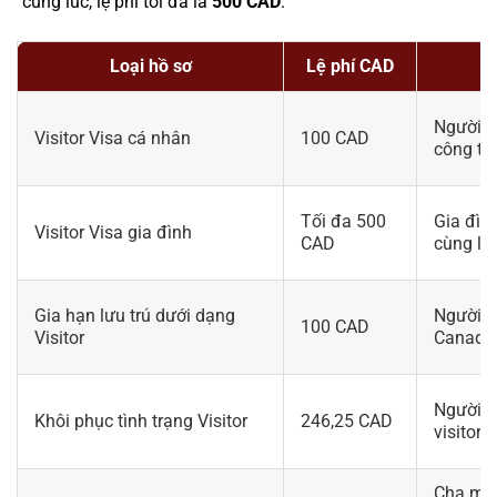
cùng lúc, lệ phí tối đa là
500 CAD
.
Loại hồ sơ
Lệ phí CAD
Người xi
Visitor Visa cá nhân
100 CAD
công tá
Tối đa 500
Gia đình
Visitor Visa gia đình
CAD
cùng lú
Gia hạn lưu trú dưới dạng
Người gi
100 CAD
Visitor
Canada
Người c
Khôi phục tình trạng Visitor
246,25 CAD
visitor
Cha mẹ/