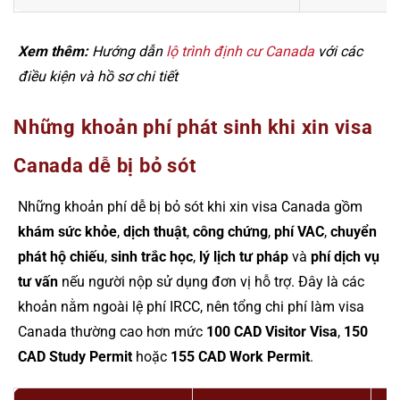
Xem thêm:
Hướng dẫn
lộ trình định cư Canada
với các
điều kiện và hồ sơ chi tiết
Những khoản phí phát sinh khi xin visa
Canada dễ bị bỏ sót
Những khoản phí dễ bị bỏ sót khi xin visa Canada gồm
khám sức khỏe
,
dịch thuật
,
công chứng
,
phí VAC
,
chuyển
phát hộ chiếu
,
sinh trắc học
,
lý lịch tư pháp
và
phí dịch vụ
tư vấn
nếu người nộp sử dụng đơn vị hỗ trợ. Đây là các
khoản nằm ngoài lệ phí IRCC, nên tổng chi phí làm visa
Canada thường cao hơn mức
100 CAD Visitor Visa
,
150
CAD Study Permit
hoặc
155 CAD Work Permit
.