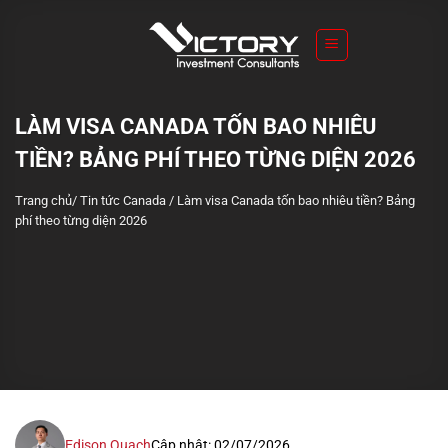
S
k
i
p
t
LÀM VISA CANADA TỐN BAO NHIÊU
o
TIỀN? BẢNG PHÍ THEO TỪNG DIỆN 2026
c
o
Trang chủ
/
Tin tức Canada
/
Làm visa Canada tốn bao nhiêu tiền? Bảng
n
phí theo từng diện 2026
t
e
n
t
Edison Quach
Cập nhật: 02/07/2026