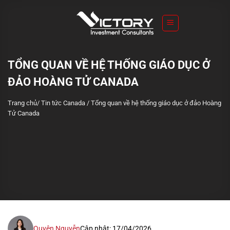
S
k
i
p
t
TỔNG QUAN VỀ HỆ THỐNG GIÁO DỤC Ở
o
ĐẢO HOÀNG TỬ CANADA
c
o
Trang chủ
/
Tin tức Canada
/
Tổng quan về hệ thống giáo dục ở đảo Hoàng
n
Tử Canada
t
e
n
t
Quyên Nguyễn
Cập nhật: 17/04/2026