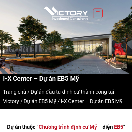
S
k
i
p
t
o
c
o
n
t
e
I-X Center – Dự án EB5 Mỹ
n
Trang chủ
/
Dự án đầu tư định cư thành công tại
t
Victory
/
Dự án EB5 Mỹ
/
I-X Center – Dự án EB5 Mỹ
Dự án thuộc “
Chương trình định cư Mỹ
– diện
EB5
”