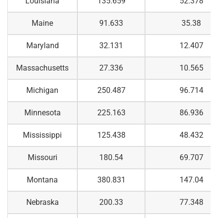
Louisiana
135.659
52.378
Maine
91.633
35.38
Maryland
32.131
12.407
Massachusetts
27.336
10.565
Michigan
250.487
96.714
Minnesota
225.163
86.936
Mississippi
125.438
48.432
Missouri
180.54
69.707
Montana
380.831
147.04
Nebraska
200.33
77.348