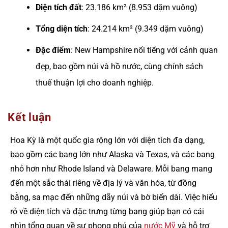
Diện tích đất
: 23.186 km² (8.953 dặm vuông)
Tổng diện tích
: 24.214 km² (9.349 dặm vuông)
Đặc điểm
: New Hampshire nổi tiếng với cảnh quan
đẹp, bao gồm núi và hồ nước, cùng chính sách
thuế thuận lợi cho doanh nghiệp.
Kết luận
Hoa Kỳ là một quốc gia rộng lớn với diện tích đa dạng,
bao gồm các bang lớn như Alaska và Texas, và các bang
nhỏ hơn như Rhode Island và Delaware. Mỗi bang mang
đến một sắc thái riêng về địa lý và văn hóa, từ đồng
bằng, sa mạc đến những dãy núi và bờ biển dài. Việc hiểu
rõ về diện tích và đặc trưng từng bang giúp bạn có cái
nhìn tổng quan về sự phong phú của
nước Mỹ
và hỗ trợ