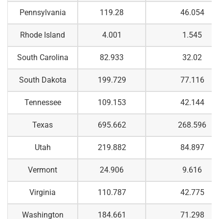
Pennsylvania
119.28
46.054
Rhode Island
4.001
1.545
South Carolina
82.933
32.02
South Dakota
199.729
77.116
Tennessee
109.153
42.144
Texas
695.662
268.596
Utah
219.882
84.897
Vermont
24.906
9.616
Virginia
110.787
42.775
Washington
184.661
71.298