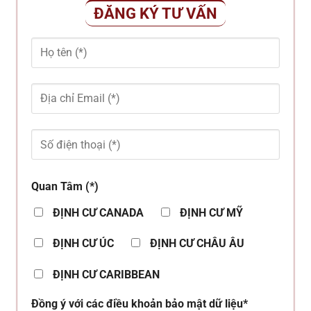
ĐĂNG KÝ TƯ VẤN
Quan Tâm (*)
ĐỊNH CƯ CANADA
ĐỊNH CƯ MỸ
ĐỊNH CƯ ÚC
ĐỊNH CƯ CHÂU ÂU
ĐỊNH CƯ CARIBBEAN
Đồng ý với các điều khoản bảo mật dữ liệu*