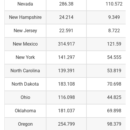
Nevada
286.38
110.572
New Hampshire
24.214
9.349
New Jersey
22.591
8.722
New Mexico
314.917
121.59
New York
141.297
54.555
North Carolina
139.391
53.819
North Dakota
183.108
70.698
Ohio
116.098
44.825
Oklahoma
181.037
69.898
Oregon
254.799
98.379