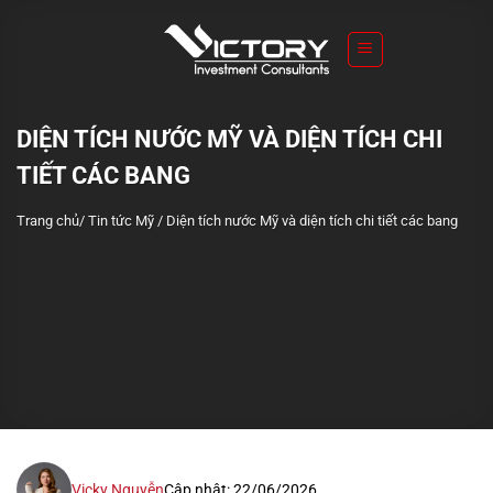
S
k
i
p
t
DIỆN TÍCH NƯỚC MỸ VÀ DIỆN TÍCH CHI
o
TIẾT CÁC BANG
c
o
Trang chủ
/
Tin tức Mỹ
/
Diện tích nước Mỹ và diện tích chi tiết các bang
n
t
e
n
t
Vicky Nguyễn
Cập nhật: 22/06/2026