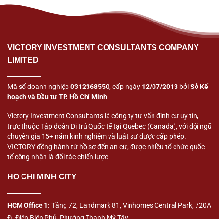
VICTORY INVESTMENT CONSULTANTS COMPANY
LIMITED
Mã số doanh nghiệp
0312368550
, cấp ngày
12/07/2013
bởi
Sở Kế
hoạch và Đầu tư TP. Hồ Chí Minh
Victory Investment Consultants là công ty tư vấn định cư uy tín,
trực thuộc Tập đoàn Di trú Quốc tế tại Quebec (Canada), với đội ngũ
chuyên gia 15+ năm kinh nghiệm và luật sư được cấp phép.
VICTORY đồng hành từ hồ sơ đến an cư, được nhiều tổ chức quốc
tế công nhận là đối tác chiến lược.
HO CHI MINH CITY
HCM Office 1:
Tầng 72, Landmark 81, Vinhomes Central Park, 720A
Đ. Điện Biên Phủ, Phường Thạnh Mỹ Tây