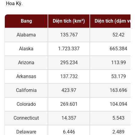
Hoa Kỳ.
Bang
Diện tích (km²)
Diện tích (dặm vu
Alabama
135.767
52.42
Alaska
1.723.337
665.384
Arizona
295.234
113.99
Arkansas
137.732
53.179
California
423.97
163.696
Colorado
269.601
104.094
Connecticut
14.357
5.543
Delaware
6.446
2.489