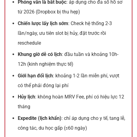
Phỏng vấn là bắt buộc
: áp dụng cho đa số hồ sơ
từ 2026 (Dropbox bị thu hẹp)
Chiến lược lấy lịch sớm
: Check hệ thống 2-3
lần/ngày, ưu tiên slot bị hủy, đặt trước rồi
reschedule
Khung giờ dễ có lịch
: đầu tuần và khoảng 10h-
12h (kinh nghiệm thực tế)
Giới hạn đổi lịch
: khoảng 1-2 lần miễn phí, vượt
có thể phải đóng lại phí
Hủy lịch
: không hoàn MRV Fee, phí có hiệu lực 12
tháng
Expedite (lịch khẩn)
: chỉ áp dụng cho y tế, tang lễ,
công tác, du học gấp (≤60 ngày)