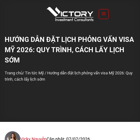
S
k
i
p
t
HƯỚNG DẪN ĐẶT LỊCH PHỎNG VẤN VISA
o
MỸ 2026: QUY TRÌNH, CÁCH LẤY LỊCH
c
o
SỚM
n
Trang chủ
/
Tin tức Mỹ
/
Hướng dẫn đặt lịch phỏng vấn visa Mỹ 2026: Quy
t
trình, cách lấy lịch sớm
e
n
t
Vicky Nguyễn
Cập nhật: 07/07/2026