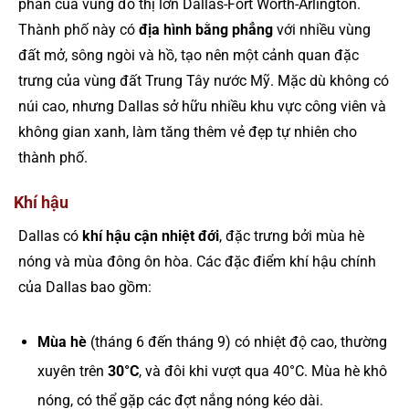
phần của vùng đô thị lớn Dallas-Fort Worth-Arlington.
Thành phố này có
địa hình bằng phẳng
với nhiều vùng
đất mở, sông ngòi và hồ, tạo nên một cảnh quan đặc
trưng của vùng đất Trung Tây nước Mỹ. Mặc dù không có
núi cao, nhưng Dallas sở hữu nhiều khu vực công viên và
không gian xanh, làm tăng thêm vẻ đẹp tự nhiên cho
thành phố.
Khí hậu
Dallas có
khí hậu cận nhiệt đới
, đặc trưng bởi mùa hè
nóng và mùa đông ôn hòa. Các đặc điểm khí hậu chính
của Dallas bao gồm:
Mùa hè
(tháng 6 đến tháng 9) có nhiệt độ cao, thường
xuyên trên
30°C
, và đôi khi vượt qua 40°C. Mùa hè khô
nóng, có thể gặp các đợt nắng nóng kéo dài.