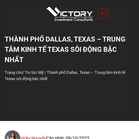
S
k
i
p
t
THÀNH PHỐ DALLAS, TEXAS – TRUNG
o
TÂM KINH TẾ TEXAS SÔI ĐỘNG BẬC
c
o
NHẤT
n
Trang chủ
/
Tin tức Mỹ
/
Thành phố Dallas, Texas – Trung tâm kinh tế
t
Texas sôi động bậc nhất
e
n
t
Vicky Nguyễn
Cập nhật: 09/10/2025