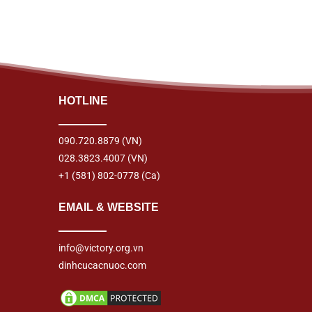
HOTLINE
090.720.8879
(VN)
028.3823.4007
(VN)
+1 (581) 802-0778
(Ca)
EMAIL & WEBSITE
info@victory.org.vn
dinhcucacnuoc.com