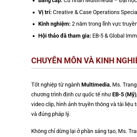
Bằng cấp:
Cử nhân Multimedia – Đại h
Vị trí:
Creative & Case Operations Special
Kinh nghiệm:
2 năm trong lĩnh vực truyề
Hội thảo đã tham gia:
EB-5 & Global Imm
CHUYÊN MÔN VÀ KINH NGH
Tốt nghiệp từ ngành
Multimedia
, Ms. Trang
chương trình định cư quốc tế như
EB-5 (Mỹ)
video clip, hình ảnh truyền thông và tài liệu
và đúng pháp lý.
Không chỉ dừng lại ở phần sáng tạo, Ms. T