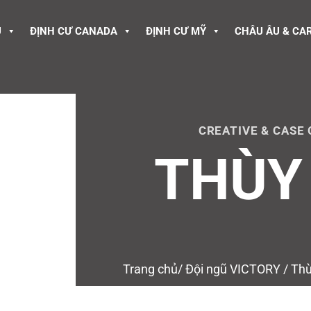
U
ĐỊNH CƯ CANADA
ĐỊNH CƯ MỸ
CHÂU ÂU & CA
CREATIVE & CASE
THÙY
Trang chủ
/
Đội ngũ VICTORY
/
Thù
Special