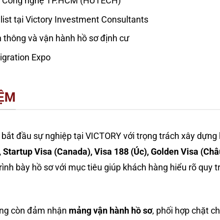
ọc Công nghệ TP.HCM (HUTECH)
ist tại Victory Investment Consultants
n thông và vận hành hồ sơ định cư
igration Expo
IỆM
 bắt đầu sự nghiệp tại VICTORY với trọng trách xây dựng
, Startup Visa (Canada), Visa 188 (Úc), Golden Visa (Châ
 trình bày hồ sơ với mục tiêu giúp khách hàng hiểu rõ quy 
rang còn đảm nhận
mảng vận hành hồ sơ
, phối hợp chặt ch