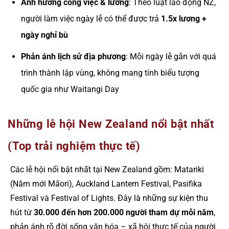
Ảnh hưởng công việc & lương
: Theo luật lao động NZ,
người làm việc ngày lễ có thể được trả
1.5x lương +
ngày nghỉ bù
Phản ánh lịch sử địa phương
: Mỗi ngày lễ gắn với quá
trình thành lập vùng, không mang tính biểu tượng
quốc gia như Waitangi Day
Những lễ hội New Zealand nổi bật nhất
(Top trải nghiệm thực tế)
Các lễ hội nổi bật nhất tại New Zealand gồm: Matariki
(Năm mới Māori), Auckland Lantern Festival, Pasifika
Festival và Festival of Lights. Đây là những sự kiện thu
hút từ
30.000 đến hơn 200.000 người tham dự mỗi năm
,
phản ánh rõ đời sống văn hóa – xã hội thực tế của người