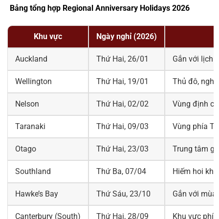
Bảng tổng hợp Regional Anniversary Holidays 2026
Khu vực
Ngày nghỉ (2026)
Auckland
Thứ Hai, 26/01
Gắn với lịch 
Wellington
Thứ Hai, 19/01
Thủ đô, nghỉ
Nelson
Thứ Hai, 02/02
Vùng định cư
Taranaki
Thứ Hai, 09/03
Vùng phía Tâ
Otago
Thứ Hai, 23/03
Trung tâm gi
Southland
Thứ Ba, 07/04
Hiếm hoi khôn
Hawke’s Bay
Thứ Sáu, 23/10
Gắn với mùa 
Canterbury (South)
Thứ Hai, 28/09
Khu vực phía