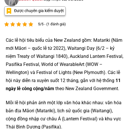
Được chuyên gia kiểm duyệt
5/5 - (1 đánh giá)
Các lễ hội tiêu biểu của New Zealand gồm: Matariki (Năm
mới Māori – quốc lễ từ 2022), Waitangi Day (6/2 – kỷ
niệm Treaty of Waitangi 1840), Auckland Lantern Festival,
Pasifika Festival, World of WearableArt (WOW –
Wellington) và Festival of Lights (New Plymouth). Các lễ
hội này diễn ra xuyên suốt 12 tháng, gắn với hệ thống
11
ngày lễ công cộng/năm
theo New Zealand Government.
Mỗi lễ hội phản ánh một lớp văn hóa khác nhau: văn hóa
bản địa Māori (Matariki), lịch sử quốc gia (Waitangi),
cộng đồng nhập cư châu Á (Lantern Festival) và khu vực
Thái Bình Dương (Pasifika).