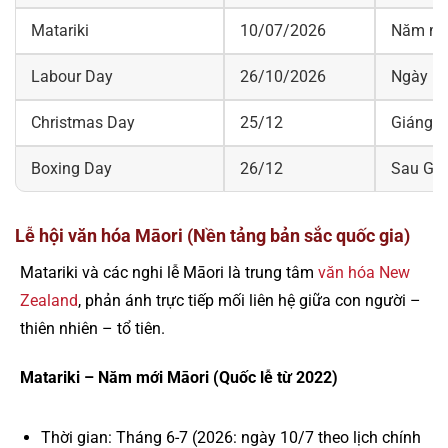
Matariki
10/07/2026
Năm mớ
Labour Day
26/10/2026
Ngày la
Christmas Day
25/12
Giáng s
Boxing Day
26/12
Sau Giá
Lễ hội văn hóa Māori (Nền tảng bản sắc quốc gia)
Matariki và các nghi lễ Māori là trung tâm
văn hóa New
Zealand
, phản ánh trực tiếp mối liên hệ giữa con người –
thiên nhiên – tổ tiên.
Matariki – Năm mới Māori (Quốc lễ từ 2022)
Thời gian: Tháng 6-7 (2026: ngày 10/7 theo lịch chính