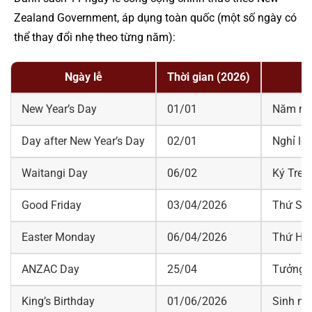
Zealand Government, áp dụng toàn quốc (một số ngày có
thể thay đổi nhẹ theo từng năm):
Ngày lễ
Thời gian (2026)
New Year’s Day
01/01
Năm mới
Day after New Year’s Day
02/01
Nghỉ lễ
Waitangi Day
06/02
Ký Trea
Good Friday
03/04/2026
Thứ Sá
Easter Monday
06/04/2026
Thứ Hai
ANZAC Day
25/04
Tưởng n
King’s Birthday
01/06/2026
Sinh nh