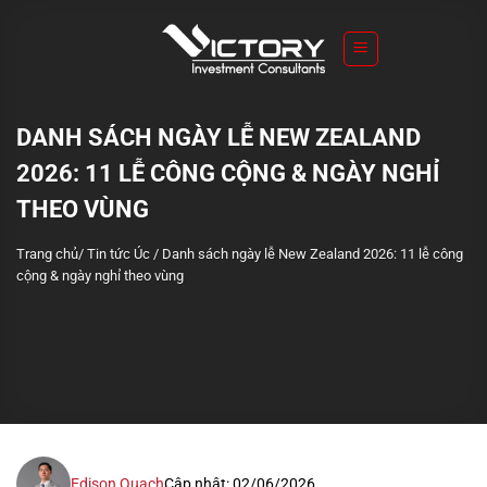
S
k
i
p
t
DANH SÁCH NGÀY LỄ NEW ZEALAND
o
2026: 11 LỄ CÔNG CỘNG & NGÀY NGHỈ
c
o
THEO VÙNG
n
Trang chủ
/
Tin tức Úc
/
Danh sách ngày lễ New Zealand 2026: 11 lễ công
t
cộng & ngày nghỉ theo vùng
e
n
t
Edison Quach
Cập nhật: 02/06/2026