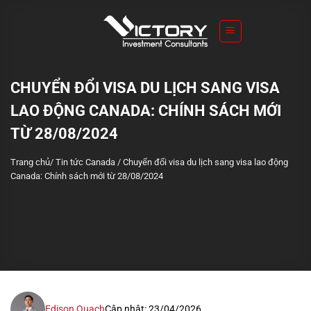
S
k
i
p
t
CHUYỂN ĐỔI VISA DU LỊCH SANG VISA
o
LAO ĐỘNG CANADA: CHÍNH SÁCH MỚI
c
o
TỪ 28/08/2024
n
Trang chủ
/
Tin tức Canada
/
Chuyển đổi visa du lịch sang visa lao động
t
Canada: Chính sách mới từ 28/08/2024
e
n
t
Edison Quach
Cập nhật: 23/04/2026