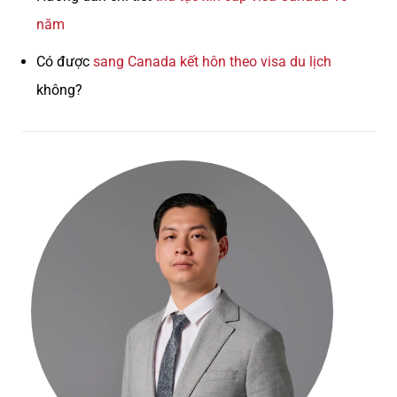
năm
Có được
sang Canada kết hôn theo visa du lịch
không?