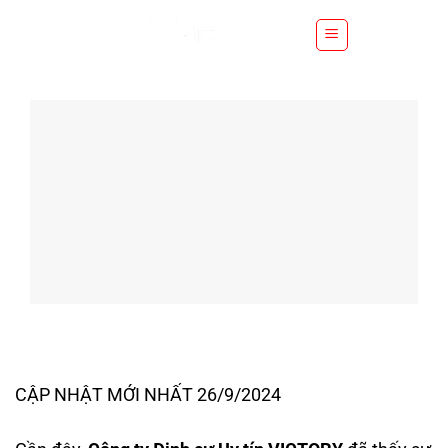
S
k
i
p
t
o
c
o
n
t
e
n
t
CẬP NHẬT MỚI NHẤT 26/9/2024