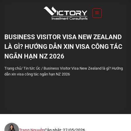
S
k
i
p
t
BUSINESS VISITOR VISA NEW ZEALAND
o
LÀ GÌ? HƯỚNG DẪN XIN VISA CÔNG TÁC
c
o
NGẮN HẠN NZ 2026
n
Trang chủ
/
Tin tức Úc
/
Business Visitor Visa New Zealand là gì? Hướng
t
dẫn xin visa công tác ngắn hạn NZ 2026
e
n
t
Trang Nguyễn
Cập nhật: 27/05/2026