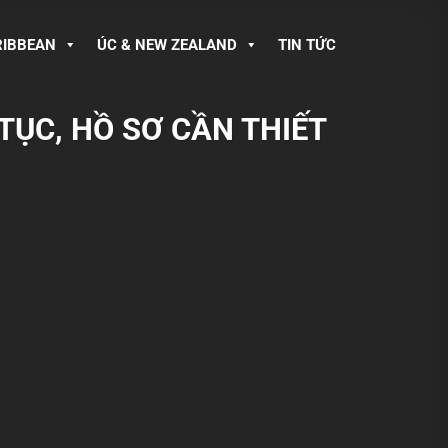
RIBBEAN
ÚC & NEW ZEALAND
TIN TỨC
TỤC, HỒ SƠ CẦN THIẾT