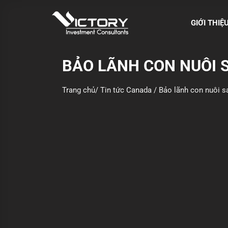
S
k
GIỚI THIỆ
i
p
t
BẢO LÃNH CON NUÔI S
o
c
Trang chủ
/
Tin tức Canada
/
Bảo lãnh con nuôi sa
o
n
t
e
n
t