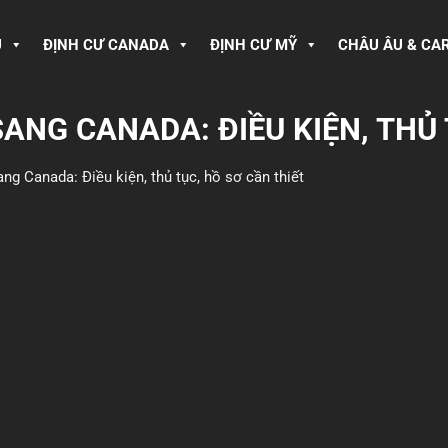
U
ĐỊNH CƯ CANADA
ĐỊNH CƯ MỸ
CHÂU ÂU & CA
ANG CANADA: ĐIỀU KIỆN, THỦ 
ng Canada: Điều kiện, thủ tục, hồ sơ cần thiết